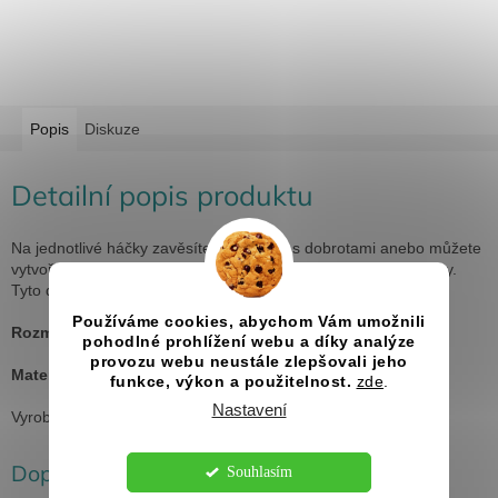
Popis
Diskuze
Detailní popis produktu
Na jednotlivé háčky zavěsíte buď sáčky s dobrotami anebo můžete
vytvořit malé dárečky a zavěsit je za pomoci provázku či stužky.
Tyto doplňky nejsou součástí dodávky.
Používáme cookies, abychom Vám umožnili
Rozměry:
60x28 cm
pohodlné prohlížení webu a díky analýze
provozu webu neustále zlepšovali jeho
Materiál:
topol
funkce, výkon a použitelnost.
zde
.
Nastavení
Vyrobeno v České republice
Doplňkové parametry
Souhlasím