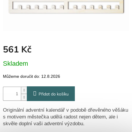
Dřevěné
dárkové
krabičky
Naše
krabičky
Pro
firmy
561 Kč
Halloween
Měrná
Skladem
cena:
Valentýn
Můžeme doručit do:
12.8.2026
Přihlášení
Přidat do košíku
Originální adventní kalendář v podobě dřevěného věšáku
s motivem městečka udělá radost nejen dětem, ale i
skvěle doplní vaši adventní výzdobu.