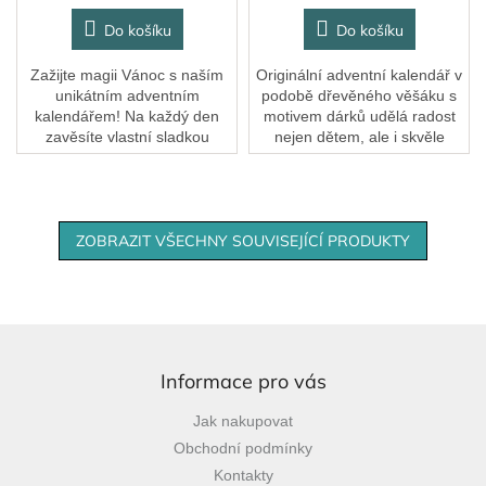
Do košíku
Do košíku
Zažijte magii Vánoc s naším
Originální adventní kalendář v
unikátním adventním
podobě dřevěného věšáku s
kalendářem! Na každý den
motivem dárků udělá radost
zavěsíte vlastní sladkou
nejen dětem, ale i skvěle
drobnost zavěšením sáčku na
doplní vaši adventní výzdobu.
náš krásně zdobený kalendář
s háčky. S jemnými...
ZOBRAZIT VŠECHNY SOUVISEJÍCÍ PRODUKTY
Z
á
p
Informace pro vás
a
Jak nakupovat
t
Obchodní podmínky
í
Kontakty