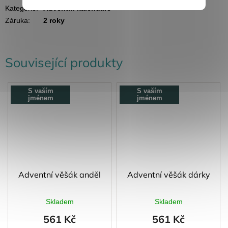
Kategorie
:
Adventní kalendáře
Záruka
:
2 roky
Související produkty
S vaším
S vaším
jménem
jménem
Adventní věšák anděl
Adventní věšák dárky
Skladem
Skladem
561 Kč
561 Kč