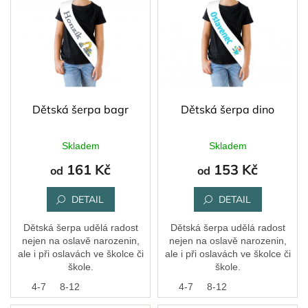
ý
r
p
o
i
d
s
u
p
k
r
t
o
ů
d
Dětská šerpa bagr
Dětská šerpa dino
u
k
Skladem
Skladem
t
161 Kč
153 Kč
ů
od
od
DETAIL
DETAIL
Dětská šerpa udělá radost
Dětská šerpa udělá radost
nejen na oslavě narozenin,
nejen na oslavě narozenin,
ale i při oslavách ve školce či
ale i při oslavách ve školce či
škole.
škole.
4-7
8-12
4-7
8-12