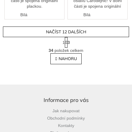
části je spojena originální
oslavu Čarodějnic! V dolní
plackou.
části je spojena originální
plackou.
Bílá
Bílá
NAČÍST 12 DALŠÍCH
S
1
3
t
O
r
34
položek celkem
v
á
l
NAHORU
n
á
k
o
d
v
a
á
c
n
í
Z
í
p
á
r
p
Informace pro vás
v
a
k
Jak nakupovat
t
y
Obchodní podmínky
í
v
ý
Kontakty
p