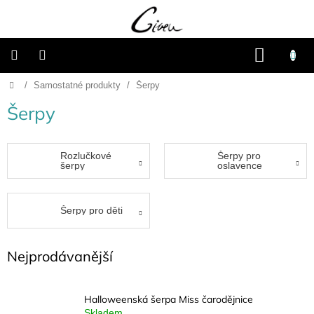
Přejít
na
obsah
NÁKU
KOŠÍK
Domů
/
Samostatné produkty
/
Šerpy
Připravené
dárkové
balíčky
Šerpy
Vánoce
Rozlučkové
Šerpy pro
šerpy
oslavence
Samostatné
produkty
Šerpy pro děti
Svatba
Nejprodávanější
Fotoalba
a
deníky
Halloweenská šerpa Miss čarodějnice
Skladem