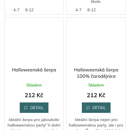
škole.
4-7
8-12
4-7
8-12
Halloweenská šerpa
Halloweenská šerpa
100% čarodějnice
Skladem
Skladem
212 Kč
212 Kč
DETAIL
DETAIL
Ideální šerpa pro jakoukoliv
Ideální šerpa nejen pro
halloweenskou party! V dolní
halloweenskou party, ale i pro