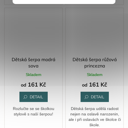
4-7
8-12
4-7
8-12
Dětská šerpa modrá
Dětská šerpa růžová
sova
princezna
Skladem
Skladem
161 Kč
161 Kč
od
od
DETAIL
DETAIL
Rozlučte se se školkou
Dětská šerpa udělá radost
stylově s naší šerpou!
nejen na oslavě narozenin,
ale i při oslavách ve školce či
škole.