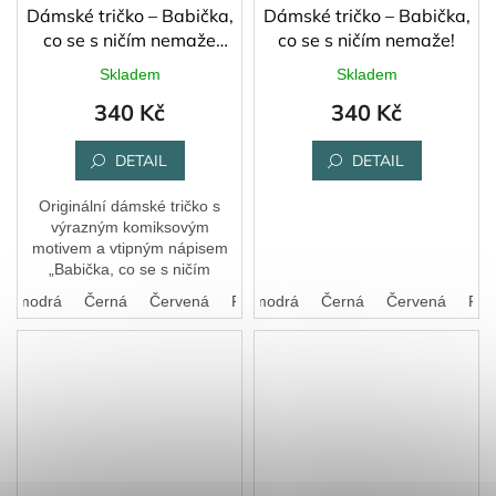
Dámské tričko – Babička,
Dámské tričko – Babička,
co se s ničím nemaže
co se s ničím nemaže!
(barevný komiksový
Skladem
Skladem
motiv)
340 Kč
340 Kč
DETAIL
DETAIL
Originální dámské tričko s
výrazným komiksovým
motivem a vtipným nápisem
„Babička, co se s ničím
nemaže“. Skvělý dárek pro
ká modrá
Černá
Bílá
Červená
Královská modrá
Růžová
Černá
Červená
Růž
všechny babičky, které mají
styl a smysl pro humor.