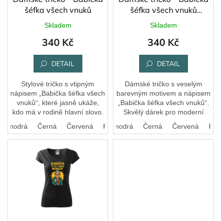
u
šéfka všech vnuků
šéfka všech vnuků
k
(barevný potisk)
Skladem
Skladem
t
340 Kč
340 Kč
ů
DETAIL
DETAIL
Stylové tričko s vtipným
Dámské tričko s veselým
nápisem „Babička šéfka všech
barevným motivem a nápisem
vnuků“, které jasně ukáže,
„Babička šéfka všech vnuků“.
kdo má v rodině hlavní slovo.
Skvělý dárek pro moderní
Skvělý dárek pro sebevědomé
babičky, které si umí užívat
ká modrá
Černá
Bílá
Červená
Královská modrá
Růžová
Černá
Červená
Růž
a hrdé babičky.
život a mají kolem sebe
pořádnou partu...