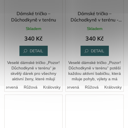
Dámské tričko –
Dámské tričko –
Důchodkyně v terénu
Důchodkyně v terénu -
barevný potisk
Skladem
Skladem
340 Kč
340 Kč
DETAIL
DETAIL
Veselé dámské tričko „Pozor!
Veselé dámské tričko „Pozor!
Důchodkyně v terénu“ je
Důchodkyně v terénu“ potěší
skvělý dárek pro všechny
každou aktivní babičku, která
aktivní ženy, které milují
miluje pohyb, výlety a má
turistiku, procházky a humor.
skvělý smysl pro humor. Díky
Červená
Růžová
Bílá
Královsky modrá
Černá
Červená
Růžová
Královsky m
Lehký a pohodlný materiál se
pohodlnému střihu a
příjemně nosí...
kvalitnímu...