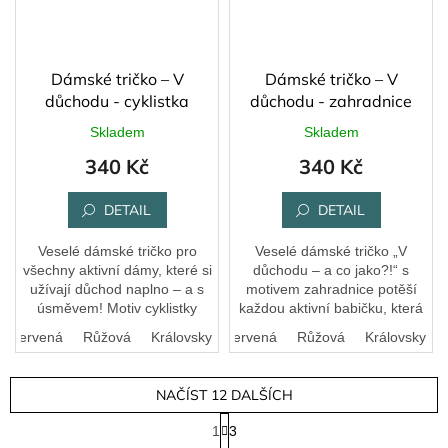
Dámské tričko – V
Dámské tričko – V
důchodu - cyklistka
důchodu - zahradnice
Skladem
Skladem
340 Kč
340 Kč
DETAIL
DETAIL
Veselé dámské tričko pro
Veselé dámské tričko „V
všechny aktivní dámy, které si
důchodu – a co jako?!“ s
užívají důchod naplno – a s
motivem zahradnice potěší
úsměvem! Motiv cyklistky
každou aktivní babičku, která
dodá energii, humor a špetku
miluje hlínu za nehty, kytičky
Červená
Růžová
Bílá
Královsky modrá
Černá
Červená
Růžová
Královsky m
rebelie. Skvělý dárek pro
všude kolem a humor k tomu.
maminku,...
😊 Díky...
NAČÍST 12 DALŠÍCH
S
1
3
t