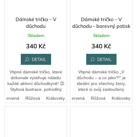
Dámské tričko – V
Dámské tričko – V
důchodu
důchodu - barevný potisk
Skladem
Skladem
340 Kč
340 Kč
DETAIL
DETAIL
Vtipné dámské tričko, které
Vtipné dámské tričko „V
dokonale vystihuje náladu
důchodu – a co jako?!“ je
každé aktivní důchodkyně! 😊
ideální pro všechny ženy,
Stylová ilustrace, pohodlný
které si svůj zasloužený
střih a kvalitní potisk zaručí,
odpočinek umí náležitě užít –
Červená
Růžová
Bílá
Královsky modrá
Černá
Červená
Růžová
Královsky m
že tričko udělá radost na...
s úsměvem, nadhledem a
možná i sklenkou...