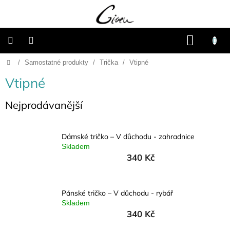
Přejít
na
obsah
NÁKU
KOŠÍK
Domů
/
Samostatné produkty
/
Trička
/
Vtipné
Připravené
dárkové
balíčky
Vtipné
Vánoce
Nejprodávanější
Samostatné
produkty
Dámské tričko – V důchodu - zahradnice
Skladem
340 Kč
Svatba
Fotoalba
Pánské tričko – V důchodu - rybář
a
Skladem
deníky
340 Kč