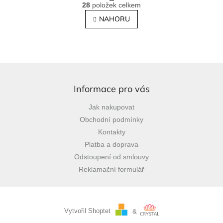
O
r
28
položek celkem
v
á
l
NAHORU
n
á
k
o
d
v
a
á
c
n
í
Z
í
p
á
r
p
Informace pro vás
v
a
k
Jak nakupovat
t
y
Obchodní podmínky
í
v
ý
Kontakty
p
Platba a doprava
i
Odstoupení od smlouvy
s
u
Reklamační formulář
Vytvořil Shoptet
&