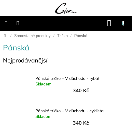
Přejít
na
obsah
NÁKU
KOŠÍK
Domů
/
Samostatné produkty
/
Trička
/
Pánská
Připravené
dárkové
balíčky
Pánská
Vánoce
Nejprodávanější
Samostatné
produkty
Pánské tričko – V důchodu - rybář
Skladem
340 Kč
Svatba
Fotoalba
Pánské tričko – V důchodu - cyklista
a
Skladem
deníky
340 Kč