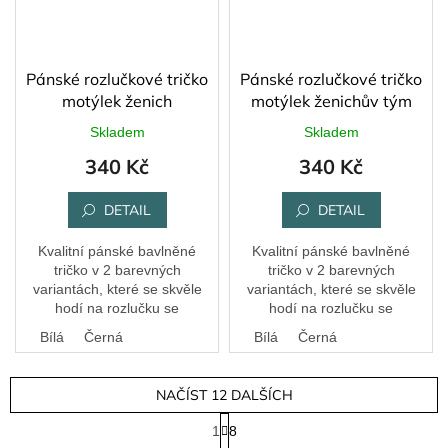
Pánské rozlučkové tričko
Pánské rozlučkové tričko
motýlek ženich
motýlek ženichův tým
Skladem
Skladem
340 Kč
340 Kč
DETAIL
DETAIL
Kvalitní pánské bavlněné
Kvalitní pánské bavlněné
tričko v 2 barevných
tričko v 2 barevných
variantách, které se skvěle
variantách, které se skvěle
hodí na rozlučku se
hodí na rozlučku se
svobodou.
svobodou.
Bílá
Černá
Bílá
Černá
NAČÍST 12 DALŠÍCH
S
1
8
t