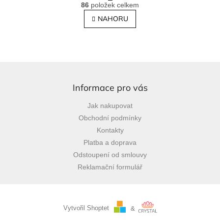
O
r
86
položek celkem
v
á
l
NAHORU
n
á
k
o
d
v
a
á
c
n
í
Z
í
p
á
r
p
Informace pro vás
v
a
k
Jak nakupovat
t
y
Obchodní podmínky
í
v
ý
Kontakty
p
Platba a doprava
i
Odstoupení od smlouvy
s
u
Reklamační formulář
Vytvořil Shoptet
&