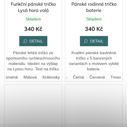
Funkční pánské tričko
Pánské rodinné tričko
Lysá hora volá
baterie
Skladem
Skladem
340 Kč
340 Kč
DETAIL
DETAIL
Pánské lehké tričko ze
Kvalitní pánské bavlněné
sportovního rychleschnoucího
tričko v 5 barevných
materiálu. Ideální na výšlap
variantách s motivem vybité
na Lysou horu. Text na tričku
baterie.
vám libovolně upravíme.
Červená
Mátová
Bílá
Královská modrá
Královsky modrá
Černá
Červená
Tmavě še
Pokud si přejete potisk umístit
na záda,...