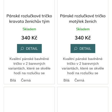
Pánské rozlučkové tričko
Pánské rozlučkové tričko
kravata ženichův tým
motýlek ženich
Skladem
Skladem
340 Kč
340 Kč
DETAIL
DETAIL
Kvalitní pánské bavlněné
Kvalitní pánské bavlněné
tričko v 2 barevných
tričko v 2 barevných
variantách, které se skvěle
variantách, které se skvěle
hodí na rozlučku se
hodí na rozlučku se
svobodou.
svobodou.
Bílá
Černá
Bílá
Černá