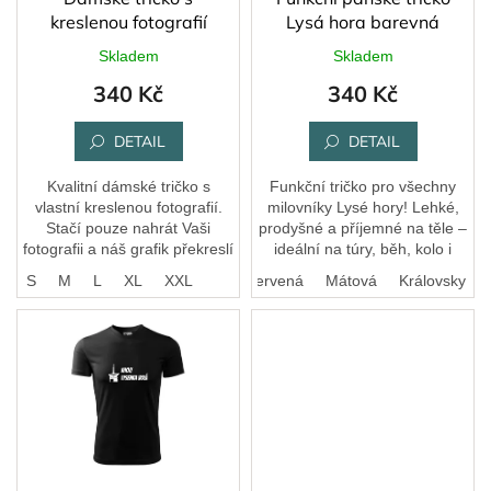
u
kreslenou fotografií
Lysá hora barevná
k
Skladem
Skladem
t
340 Kč
340 Kč
ů
DETAIL
DETAIL
Kvalitní dámské tričko s
Funkční tričko pro všechny
vlastní kreslenou fotografií.
milovníky Lysé hory! Lehké,
Stačí pouze nahrát Vaši
prodyšné a příjemné na těle –
fotografii a náš grafik překreslí
ideální na túry, běh, kolo i
do kreslené podoby.
každodenní nošení. Rychle
S
S
M
L
XL
Bílá
XXL
Černá
Červená
Mátová
Královsky m
schne a skvěle odvádí pot,
takže se...