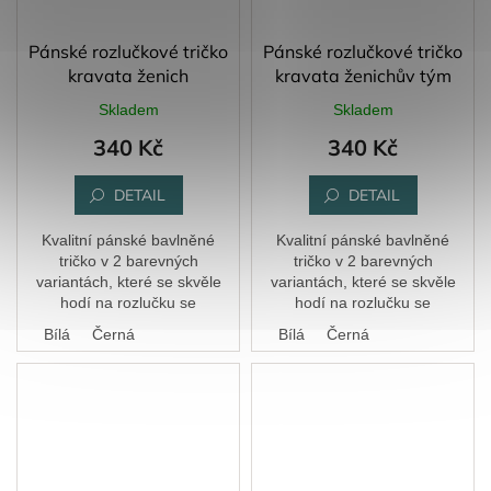
Pánské rozlučkové tričko
Pánské rozlučkové tričko
kravata ženich
kravata ženichův tým
Skladem
Skladem
340 Kč
340 Kč
DETAIL
DETAIL
Kvalitní pánské bavlněné
Kvalitní pánské bavlněné
tričko v 2 barevných
tričko v 2 barevných
variantách, které se skvěle
variantách, které se skvěle
hodí na rozlučku se
hodí na rozlučku se
svobodou.
svobodou.
Bílá
Černá
Bílá
Černá