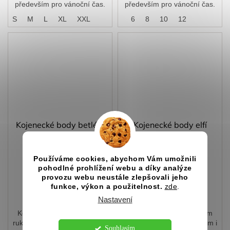
především pro vánoční čas.
především pro vánoční čas.
S
S
M
L
XL
XXL
4
6
8
10
12
Kojenecké body betlém
Kojenecké body elfí
miminko
Skladem
Skladem
Používáme cookies, abychom Vám umožnili
297 Kč
297 Kč
pohodlné prohlížení webu a díky analýze
provozu webu neustále zlepšovali jeho
funkce, výkon a použitelnost.
zde
.
DETAIL
DETAIL
Nastavení
Kojenecké body s krátkým
Kojenecké body s krátkým
rukávem je skvělým dárkem i
rukávem je skvělým dárkem i
Souhlasím