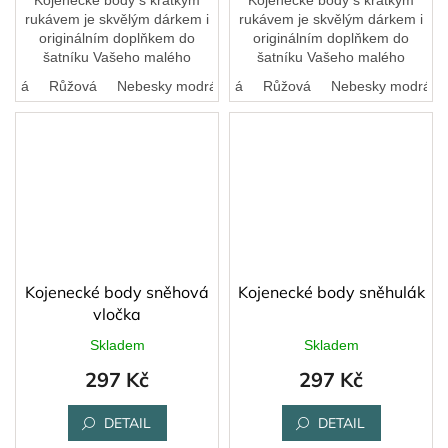
Kojenecké body s krátkým
Kojenecké body s krátkým
rukávem je skvělým dárkem i
rukávem je skvělým dárkem i
originálním doplňkem do
originálním doplňkem do
šatníku Vašeho malého
šatníku Vašeho malého
pokladu.
pokladu.
erná
Růžová
Nebesky modrá
Bílá
Černá
Růžová
Nebesky modrá
Kojenecké body sněhová
Kojenecké body sněhulák
vločka
Skladem
Skladem
297 Kč
297 Kč
DETAIL
DETAIL