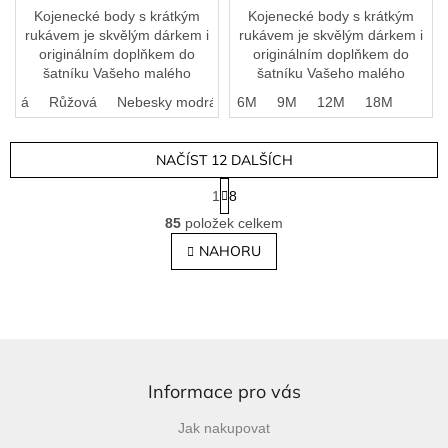
Kojenecké body s krátkým
Kojenecké body s krátkým
rukávem je skvělým dárkem i
rukávem je skvělým dárkem i
originálním doplňkem do
originálním doplňkem do
šatníku Vašeho malého
šatníku Vašeho malého
pokladu.
pokladu.
erná
Růžová
Nebesky modrá
3M
6M
9M
12M
18M
NAČÍST 12 DALŠÍCH
S
1
8
t
O
r
85
položek celkem
v
á
l
NAHORU
n
á
k
o
d
v
a
á
c
n
í
Z
í
p
á
r
p
Informace pro vás
v
a
k
Jak nakupovat
t
y