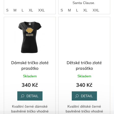
Santa Clause.
S
S
M
L
XL
XXL
XS
S
M
L
XL
XXL
Dámské tričko zlaté
Dětské tričko zlaté
prasátko
prasátko
Skladem
Skladem
340 Kč
340 Kč
DETAIL
DETAIL
Kvalitní černé dámské
Kvalitní dětské černé
bavlněné tričko vhodné
bavlněné tričko vhodné