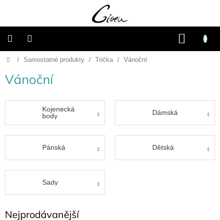
Přejít
na
obsah
NÁKU
KOŠÍK
Domů
/
Samostatné produkty
/
Trička
/
Vánoční
Připravené
dárkové
balíčky
Vánoční
Vánoce
Kojenecká
Dámská
body
Samostatné
produkty
Pánská
Dětská
Svatba
Fotoalba
Sady
a
deníky
Nejprodávanější