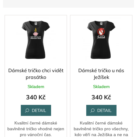
n
í
V
p
ý
r
p
o
i
d
s
u
p
k
r
t
o
ů
d
Dámské tričko chci vidět
Dámské tričko u nás
u
prasátko
Ježíšek
k
Skladem
Skladem
t
340 Kč
340 Kč
ů
DETAIL
DETAIL
Kvalitní černé dámské
Kvalitní černé dámské
bavlněné tričko vhodné nejen
bavlněné tričko pro všechny,
pro vánoční čas.
kdo věří na Ježíška a ne na