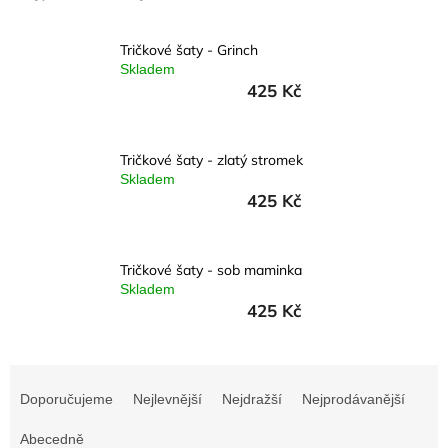
Dřevěné
dárkové
krabičky
Tričkové šaty - Grinch
Skladem
Naše
krabičky
425 Kč
Pro
firmy
Tričkové šaty - zlatý stromek
Halloween
Skladem
425 Kč
Valentýn
Tričkové šaty - sob maminka
Přihlášení
Skladem
425 Kč
Ř
a
Doporučujeme
Nejlevnější
Nejdražší
Nejprodávanější
z
e
Abecedně