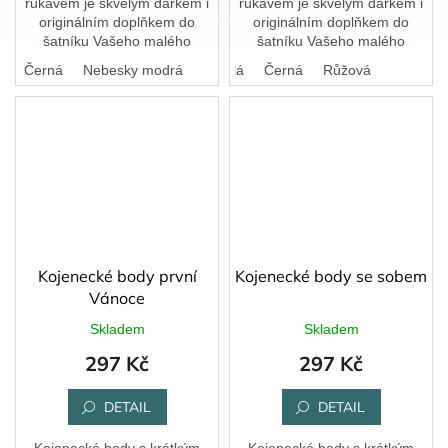
rukávem je skvělým dárkem i
rukávem je skvělým dárkem i
originálním doplňkem do
originálním doplňkem do
šatníku Vašeho malého
šatníku Vašeho malého
pokladu.
pokladu.
á
Černá
Nebesky modrá
Bílá
Černá
Růžová
Kojenecké body první
Kojenecké body se sobem
Vánoce
Skladem
Skladem
297 Kč
297 Kč
DETAIL
DETAIL