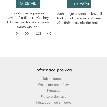
DETAIL
Do košíku
Kvalitní černé pánské
Vychutnejte si vánoční kávu či
bavlněné tričko pro všechny,
horkou čokoládu ve stylovém
kdo věří na Ježíška a ne na
vánočním keramickém hrnku!
Santa Clause.
M
L
XL
XXL
3XL
4XL
Z
á
p
Informace pro vás
a
Jak nakupovat
t
Obchodní podmínky
í
Kontakty
Platba a doprava
Odstoupení od smlouvy