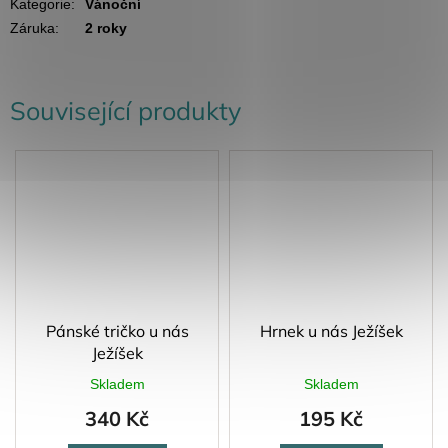
Kategorie
:
Vánoční
Záruka
:
2 roky
Související produkty
Pánské tričko u nás
Hrnek u nás Ježíšek
Ježíšek
Skladem
Skladem
340 Kč
195 Kč