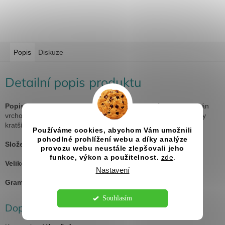
Popis
Diskuze
Detailní popis produktu
Popis:
lehce vypasovaný střih s bočními švy, průkrčník lemován
vrchovým materiálem, zpevnění ramenních švů páskou, rukávy
kratší délky
Používáme cookies, abychom Vám umožnili
pohodlné prohlížení webu a díky analýze
Složení:
100 % bavlna, silikonová úprava
provozu webu neustále zlepšovali jeho
funkce, výkon a použitelnost.
zde
.
Velikosti:
XS - XXL
Nastavení
Gramáž:
150 g/m²
Souhlasím
Doplňkové parametry