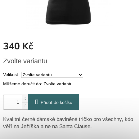
Dřevěné
dárkové
krabičky
Naše
krabičky
Pro
340 Kč
firmy
Halloween
Měrná
Zvolte variantu
cena:
Valentýn
Velikost
Můžeme doručit do:
Zvolte variantu
Přihlášení
Přidat do košíku
Kvalitní černé dámské bavlněné tričko
pro všechny, kdo
věří na Ježíška a ne na Santa Clause.