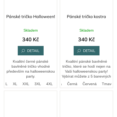
Pánské tričko Halloween!
Pánské tričko kostra
Skladem
Skladem
340 Kč
340 Kč
DETAIL
DETAIL
Kvalitní černé pánské
Kvalitní pánské bavlněné
bavlněné tričko vhodné
tričko, které se hodí nejen na
především na halloweenskou
Vaši halloweenskou party!
party.
Vybírat můžete z 5 barevných
variant.
M
L
XL
XXL
Bílá
Královská modrá
3XL
4XL
Černá
Červená
Tmavě še