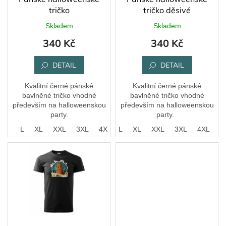
u
tričko
tričko děsivé
k
Skladem
Skladem
t
340 Kč
340 Kč
ů
DETAIL
DETAIL
Kvalitní černé pánské
Kvalitní černé pánské
bavlněné tričko vhodné
bavlněné tričko vhodné
především na halloweenskou
především na halloweenskou
party.
party.
M
L
XL
XXL
3XL
S
4XL
M
L
XL
XXL
3XL
4XL