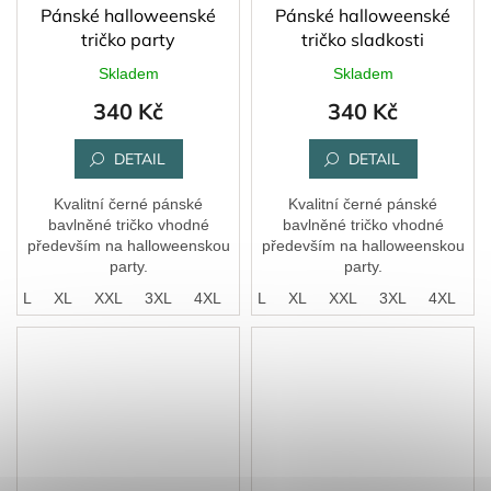
Pánské halloweenské
Pánské halloweenské
tričko party
tričko sladkosti
Skladem
Skladem
340 Kč
340 Kč
DETAIL
DETAIL
Kvalitní černé pánské
Kvalitní černé pánské
bavlněné tričko vhodné
bavlněné tričko vhodné
především na halloweenskou
především na halloweenskou
party.
party.
M
L
XL
XXL
3XL
S
4XL
M
L
XL
XXL
3XL
4XL