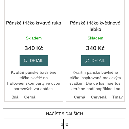
Pánské tričko krvavá ruka
Pánské tričko květinová
lebka
Skladem
Skladem
340 Kč
340 Kč
DETAIL
DETAIL
Kvalitní pánské bavlněné
Kvalitní pánské bavlněné
tričko skvělé na
tričko inspirované mexickým
halloweenskou party ve dvou
svátkem Día de los muertos,
barevných variantách.
které se hodí například i na
halloweenskou party. Vybírat
Bílá
Černá
Bílá
Královská modrá
Černá
Červená
Tmavě še
můžete z 5 barevných variant.
NAČÍST 9 DALŠÍCH
S
1
2
t