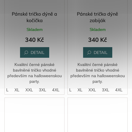
Pánské tričko dýně a
Pánské tričko dýně
kočička
zabiják
Skladem
Skladem
340 Kč
340 Kč
DETAIL
DETAIL
Kvalitní černé pánské
Kvalitní černé pánské
bavlněné tričko vhodné
bavlněné tričko vhodné
především na halloweenskou
především na halloweenskou
party.
party.
M
L
XL
XXL
3XL
S
4XL
M
L
XL
XXL
3XL
4XL