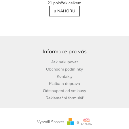
O
r
21
položek celkem
v
á
l
NAHORU
n
á
k
o
d
v
a
á
c
n
í
Z
í
p
á
r
p
Informace pro vás
v
a
k
Jak nakupovat
t
y
Obchodní podmínky
í
v
ý
Kontakty
p
Platba a doprava
i
Odstoupení od smlouvy
s
u
Reklamační formulář
Vytvořil Shoptet
&