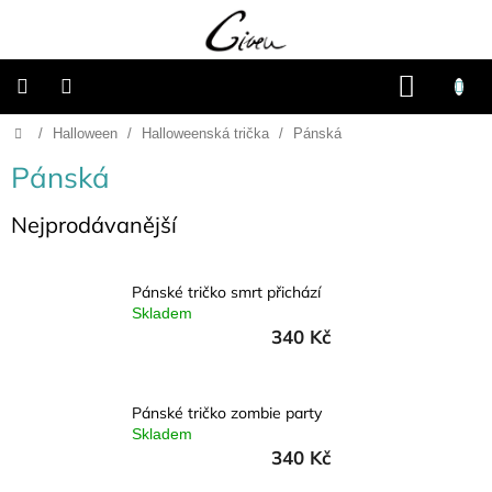
Přejít
na
obsah
NÁKU
KOŠÍK
Domů
/
Halloween
/
Halloweenská trička
/
Pánská
Připravené
dárkové
balíčky
Pánská
Vánoce
Nejprodávanější
Samostatné
produkty
Pánské tričko smrt přichází
Skladem
340 Kč
Svatba
Fotoalba
Pánské tričko zombie party
a
Skladem
deníky
340 Kč