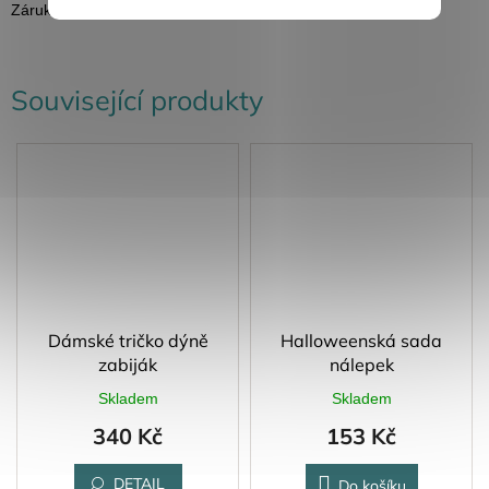
Záruka
:
2 roky
Související produkty
Dámské tričko dýně
Halloweenská sada
zabiják
nálepek
Skladem
Skladem
340 Kč
153 Kč
DETAIL
Do košíku