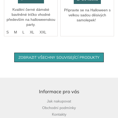
Kvalitní černé dámské
Připravte se na Halloween s
bavlněné tričko vhodné
velkou sadou děsivých
především na halloweenskou
samolepek!
party.
S
S
M
L
XL
XXL
ZOBRAZIT VŠECHNY SOUVISEJÍCÍ PRODUKTY
Z
á
p
Informace pro vás
a
Jak nakupovat
t
Obchodní podmínky
í
Kontakty