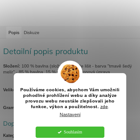
Popis
Diskuze
Detailní popis produktu
Složení:
100 % bavlna (složení se může lišit - barva "tmavě šedý
melír" - 85 % bavlna, 15 % viskóza), silikonová úprava
Velikosti:
XS - 4XL
Používáme cookies, abychom Vám umožnili
pohodlné prohlížení webu a díky analýze
provozu webu neustále zlepšovali jeho
funkce, výkon a použitelnost.
zde
.
Gramáž:
160 g/m²
Nastavení
Doplňkové parametry
Souhlasím
Kategorie
:
Halloweenská