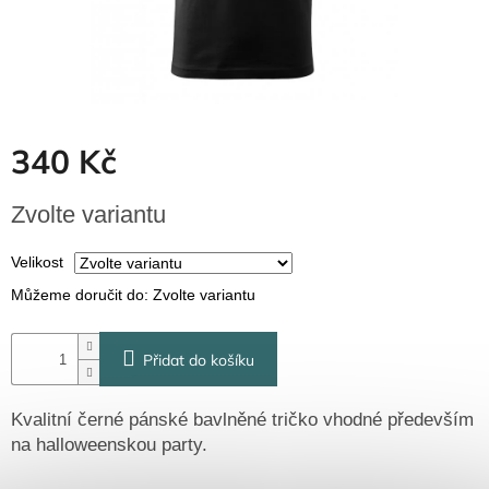
Dřevěné
dárkové
krabičky
Naše
krabičky
Pro
340 Kč
firmy
Halloween
Měrná
Zvolte variantu
cena:
Valentýn
Velikost
Můžeme doručit do:
Zvolte variantu
Přihlášení
Přidat do košíku
Kvalitní černé pánské bavlněné tričko vhodné především
na halloweenskou party.