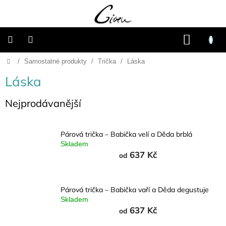
Přejít
na
obsah
NÁKU
KOŠÍK
Domů
/
Samostatné produkty
/
Trička
/
Láska
Připravené
dárkové
balíčky
Láska
Vánoce
Nejprodávanější
Samostatné
produkty
Párová trička – Babička velí a Děda brblá
Skladem
637 Kč
od
Svatba
Fotoalba
Párová trička – Babička vaří a Děda degustuje
a
Skladem
deníky
637 Kč
od