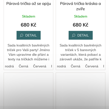
Párová trička až se opiju
Párová trička kráska a
zvíře
Skladem
Skladem
680 Kč
680 Kč
DETAIL
DETAIL
Sada kvalitních bavlněných
Sada kvalitních bavlněných
triček pro Vaši party! Jméno
triček v 5 barevných
Vám upravíme dle přání a
variantách, která pobaví a
texty na tričkách můžeme i
zároveň ukáže, že patříte k
zaměnit, stačí nám napsat do
sobě.
ká modrá
Černá
Bílá
Červená
Královská modrá
FIalová
Černá
Červená
FIa
poznámky.