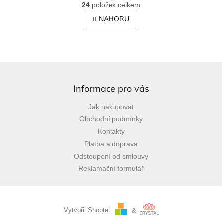
O
r
24
položek celkem
v
á
l
NAHORU
n
á
k
o
d
v
a
á
c
n
í
Z
í
p
á
r
p
Informace pro vás
v
a
k
Jak nakupovat
t
y
Obchodní podmínky
í
v
ý
Kontakty
p
Platba a doprava
i
Odstoupení od smlouvy
s
u
Reklamační formulář
Vytvořil Shoptet
&