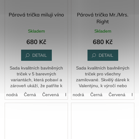
Párová trička miluji víno
Párová trička Mr./Mrs.
Right
Skladem
Skladem
680 Kč
680 Kč
DETAIL
DETAIL
Sada kvalitních bavlněných
Sada kvalitních bavlněných
triček v 5 barevných
triček pro všechny
variantách, která pobaví a
zamilované. Skvělý dárek k
zároveň ukáží, že patříte k
Valentýnu, k výročí nebo
sobě.
prostě jen tak.
ká modrá
Černá
Bílá
Červená
Královská modrá
FIalová
Černá
Červená
FIa