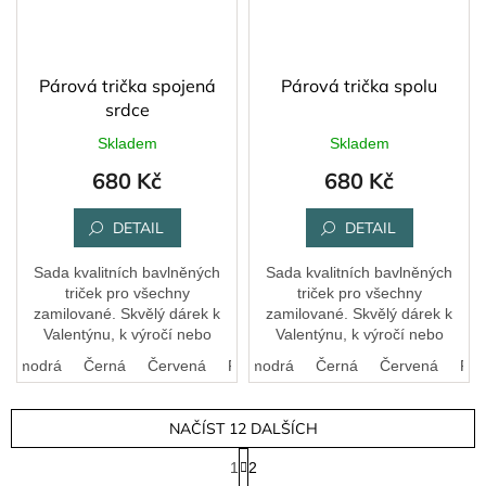
Párová trička spojená
Párová trička spolu
srdce
Skladem
Skladem
680 Kč
680 Kč
DETAIL
DETAIL
Sada kvalitních bavlněných
Sada kvalitních bavlněných
triček pro všechny
triček pro všechny
zamilované. Skvělý dárek k
zamilované. Skvělý dárek k
Valentýnu, k výročí nebo
Valentýnu, k výročí nebo
prostě jen tak.
prostě jen tak. Rok
ká modrá
Černá
Bílá
Červená
Královská modrá
FIalová
Černá
Červená
FIa
seznámení Vám upravíme dle
přání.
NAČÍST 12 DALŠÍCH
S
1
2
t