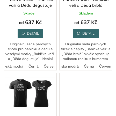
u
vaří a Děda degustuje
velí a Děda brblá
k
Skladem
Skladem
t
637 Kč
637 Kč
ů
od
od
DETAIL
DETAIL
Originální sada párových
Originální sada párových
triček pro babičku a dědu s
triček s nápisy „Babička velí“ a
veselými motivy „Babička vaří“
„Děda brblá“ skvěle vystihuje
a „Děda degustuje“. Ideální
rodinnou realitu s humorem.
dárek pro páry, které si umí
Stylový černobílý potisk je
álovská modrá
Černá
Bílá
Červená
Královská modrá
Černá
Červená
užívat společné chvíle s
ideální pro páry, které si
humorem.
rády...