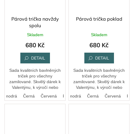
Párová trička navždy
Párová trička poklad
spolu
Skladem
Skladem
680 Kč
680 Kč
DETAIL
DETAIL
Sada kvalitních bavlněných
Sada kvalitních bavlněných
triček pro všechny
triček pro všechny
zamilované. Skvělý dárek k
zamilované. Skvělý dárek k
Valentýnu, k výročí nebo
Valentýnu, k výročí nebo
prostě jen tak.
prostě jen tak.
ká modrá
Černá
Bílá
Červená
Královská modrá
FIalová
Černá
Červená
FIa