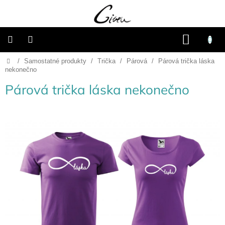
Přejít
na
obsah
NÁKU
KOŠÍK
Domů
/
Samostatné produkty
/
Trička
/
Párová
/
Párová trička láska
Připravené
dárkové
nekonečno
balíčky
Párová trička láska nekonečno
Vánoce
Samostatné
produkty
Svatba
Fotoalba
a
deníky