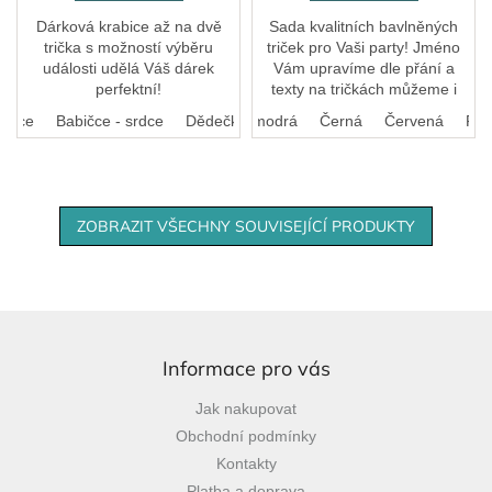
Dárková krabice až na dvě
Sada kvalitních bavlněných
trička s možností výběru
triček pro Vaši party! Jméno
události udělá Váš dárek
Vám upravíme dle přání a
perfektní!
texty na tričkách můžeme i
zaměnit, stačí nám napsat do
 srdce
Babičce - srdce
Bílá
Královská modrá
Dědečkovi - srdce
Černá
Vzor z trička (gravírov
Červená
FIa
poznámky.
ZOBRAZIT VŠECHNY SOUVISEJÍCÍ PRODUKTY
Z
á
p
Informace pro vás
a
Jak nakupovat
t
Obchodní podmínky
í
Kontakty
Platba a doprava