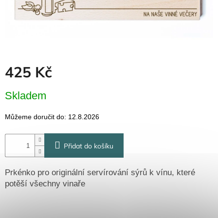
Dřevěné
dárkové
krabičky
Naše
krabičky
Pro
425 Kč
firmy
Halloween
Měrná
Skladem
cena:
Valentýn
Můžeme doručit do:
12.8.2026
Přihlášení
Přidat do košíku
Prkénko pro originální servírování sýrů k vínu, které
potěší všechny vinaře