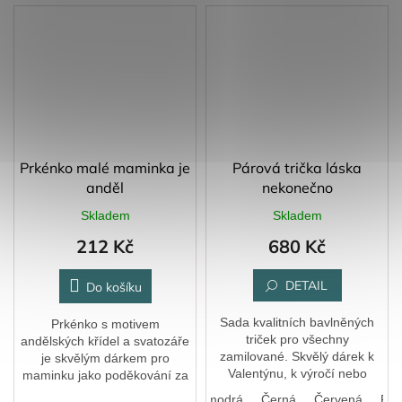
Prkénko malé maminka je
Párová trička láska
anděl
nekonečno
Skladem
Skladem
212 Kč
680 Kč
DETAIL
Do košíku
Sada kvalitních bavlněných
Prkénko s motivem
triček pro všechny
andělských křídel a svatozáře
zamilované. Skvělý dárek k
je skvělým dárkem pro
Valentýnu, k výročí nebo
maminku jako poděkování za
prostě jen tak.
všechno, co pro vás udělala.
Bílá
Královská modrá
Černá
Červená
FIa