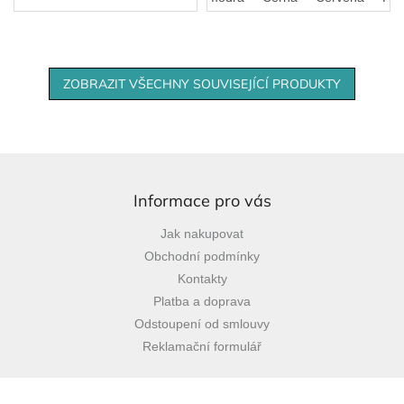
ZOBRAZIT VŠECHNY SOUVISEJÍCÍ PRODUKTY
Z
á
p
Informace pro vás
a
Jak nakupovat
t
Obchodní podmínky
í
Kontakty
Platba a doprava
Odstoupení od smlouvy
Reklamační formulář