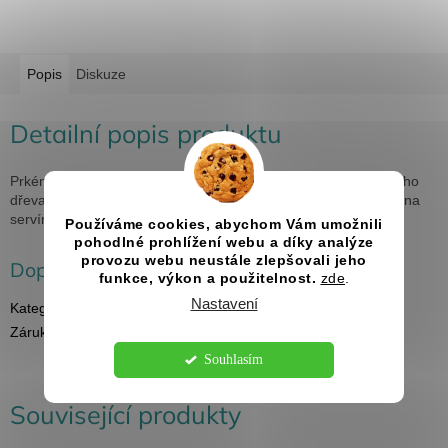
Popis
Diskuze
Detailní popis produktu
Prkénko má rozměr 200x350x22 mm a je zhotovené z bukového
dřeva s certifikátem FSC, je vhodné nejen na krájení, ale také na
servírování potravin.
Používáme cookies, abychom Vám umožnili
pohodlné prohlížení webu a díky analýze
provozu webu neustále zlepšovali jeho
Doplňkové parametry
funkce, výkon a použitelnost.
zde
.
Nastavení
Kategorie
:
Dřevěné kuchyňské náčiní
Záruka
:
2 roky
Souhlasím
Související produkty