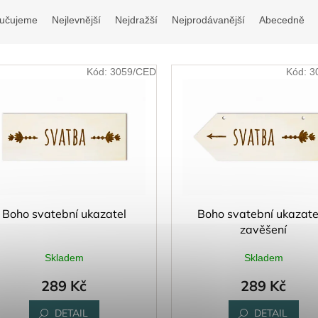
učujeme
Nejlevnější
Nejdražší
Nejprodávanější
Abecedně
Kód:
3059/CED
Kód:
3
Boho svatební ukazatel
Boho svatební ukazate
zavěšení
Skladem
Skladem
289 Kč
289 Kč
DETAIL
DETAIL