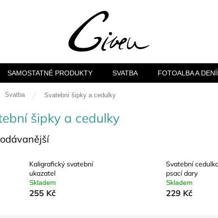
SAMOSTATNÉ PRODUKTY
SVATBA
FOTOALBA A DENÍ
ů
Svatba
Svatební šipky a cedulky
ební šipky a cedulky
rodávanější
Kaligrafický svatební
Svatební cedulk
ukazatel
psací dary
Skladem
Skladem
255 Kč
229 Kč