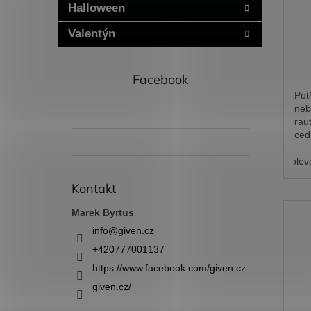
Halloween
Valentýn
Facebook
Pot
neb
rau
ced
pří
dolev
Kontakt
Marek Byrtus
info
@
given.cz
+420777001137
https://www.facebook.com/given.cz
given.cz/