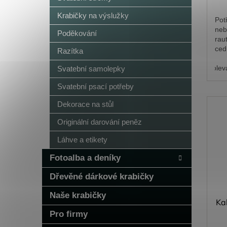
Krabičky na výslužky
Pot
neb
Poděkování
rau
ced
Razítka
pří
dolev
Svatební samolepky
Svatební psací potřeby
Dekorace na stůl
Originální darování peněz
Láhve a etikety
Fotoalba a deníky
Dřevěné dárkové krabičky
Naše krabičky
Ka
Pro firmy