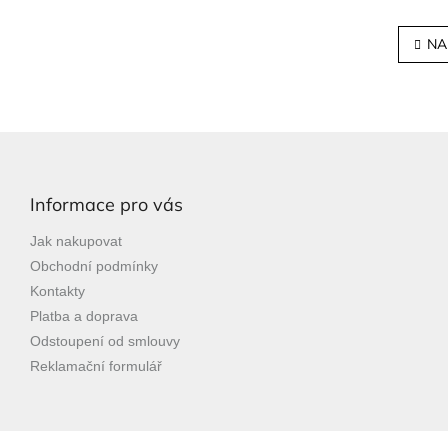
NA
Z
á
p
Informace pro vás
a
t
Jak nakupovat
í
Obchodní podmínky
Kontakty
Platba a doprava
Odstoupení od smlouvy
Reklamační formulář