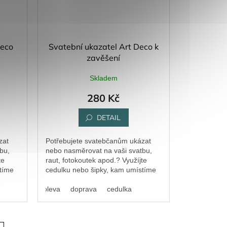
Deco
Svatební ukazatel Art Deco k
zavěšení
Skladem
280 Kč
DETAIL
zat
Potřebujete svatebčanům ukázat
bu,
nebo nasměrovat na vaši svatbu,
te
raut, fotokoutek apod.? Využíjte
tíme
cedulku nebo šipky, kam umístíme
přímo váš text.
doleva
doprava
cedulka