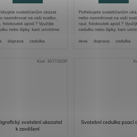
řebujete svatebčanům ukázat
Potřebujete svatebčanům uká
o nasměrovat na vaši svatbu,
nebo nasměrovat na vaši svat
t, fotokoutek apod.? Využíjte
raut, fotokoutek apod.? Využíj
ulku nebo šipky, kam umístíme
cedulku nebo šipky, kam umís
mo váš text.
přímo váš text.
a
doprava
cedulka
doleva
doprava
cedulka
Kód:
3077/DOP
K
ligrafický svatební ukazatel
Svatební cedulka psací 
k zavěšení