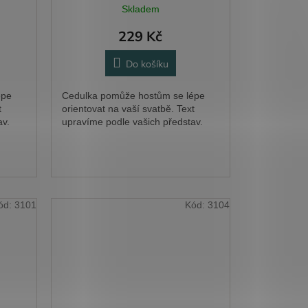
Skladem
229 Kč
Do košíku
épe
Cedulka pomůže hostům se lépe
t
orientovat na vaší svatbě. Text
av.
upravíme podle vašich představ.
ód:
3101
Kód:
3104