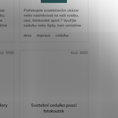
zat
Potřebujete svatebčanům ukázat
bu,
nebo nasměrovat na vaši svatbu,
te
raut, fotokoutek apod.? Využíjte
tíme
cedulku nebo šipky, kam umístíme
přímo váš text.
doleva
doprava
cedulka
ód:
3095
Kód:
3092
dary
Svatební cedulka psací
fotokoutek