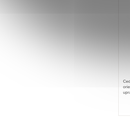
Ced
ori
upr