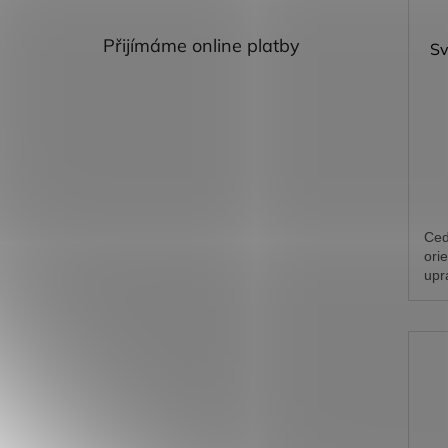
Přijímáme online platby
Sv
Ced
ori
upr