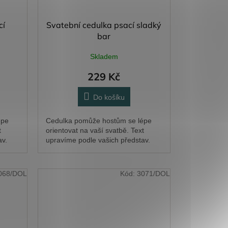
cí
Svatební cedulka psací sladký
bar
Skladem
229 Kč
Do košíku
épe
Cedulka pomůže hostům se lépe
t
orientovat na vaší svatbě. Text
av.
upravíme podle vašich představ.
068/DOL
Kód:
3071/DOL