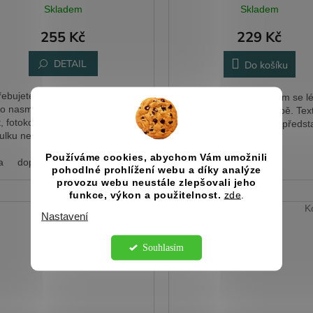
Skladem
Skladem
255 Kč
229 Kč
DETAIL
Do košíku
řebujete svatebčanům ukázat
Cedulka pomůže hostům se l
o nasměrovat na vaši svatbu,
orientovat na vaší svatbě. Tex
t, fotokoutek apod.? Využíjte
upravíme podle vašich předst
ulku nebo šipky, kam umístíme
mo váš text.
Používáme cookies, abychom Vám umožnili
a
doprava
cedulka
pohodlné prohlížení webu a díky analýze
provozu webu neustále zlepšovali jeho
funkce, výkon a použitelnost.
zde
.
Kód:
3098
K
Nastavení
Souhlasím