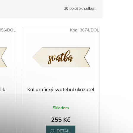
30
položek celkem
056/DOL
Kód:
3074/DOL
l k
Kaligrafický svatební ukazatel
Skladem
255 Kč
DETAIL