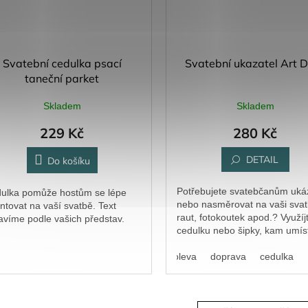
Svatební cedulka psací
Svatební ukazatel Art 
taneční parket
Skladem
Skladem
229 Kč
280 Kč
DETAIL
Do košíku
Potřebujete svatebčanům uká
ulka pomůže hostům se lépe
nebo nasměrovat na vaši svat
entovat na vaší svatbě. Text
raut, fotokoutek apod.? Využíj
avíme podle vašich představ.
cedulku nebo šipky, kam umís
přímo váš text.
doleva
doprava
cedulka