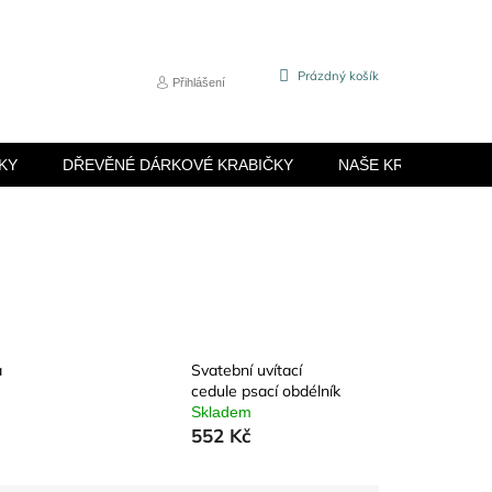
NÁKUPNÍ
Prázdný košík
Přihlášení
KOŠÍK
KY
DŘEVĚNÉ DÁRKOVÉ KRABIČKY
NAŠE KRABIČKY
a
Svatební uvítací
cedule psací obdélník
Skladem
552 Kč