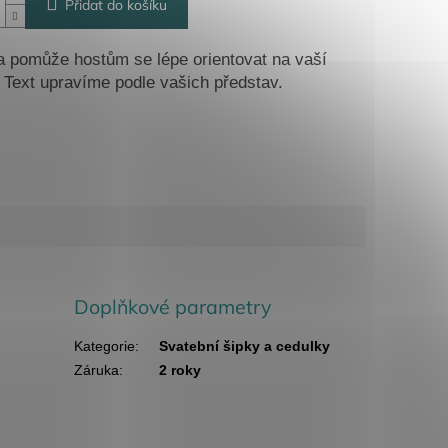
Přidat do košíku
 pomůže hostům se lépe orientovat na vaší
 Text upravíme podle vašich představ.
Doplňkové parametry
Kategorie
:
Svatební šipky a cedulky
Záruka
:
2 roky