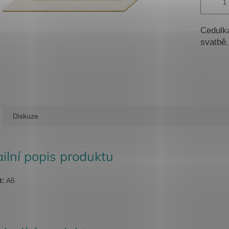
Cedulka
svatbě.
Diskuze
ilní popis produktu
t:
A5