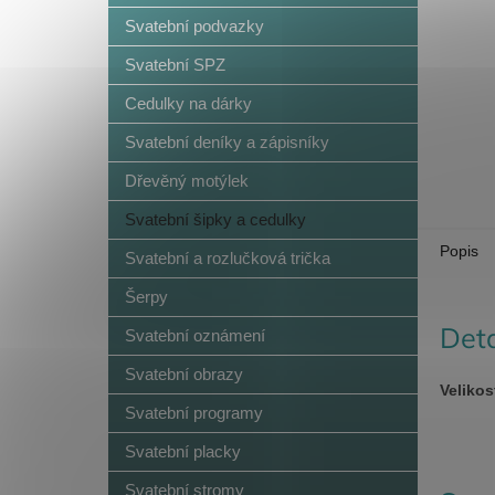
n
Svatební podvazky
e
l
Svatební SPZ
Cedulky na dárky
Svatební deníky a zápisníky
Dřevěný motýlek
Svatební šipky a cedulky
Popis
Svatební a rozlučková trička
Šerpy
Deta
Svatební oznámení
Svatební obrazy
Velikos
Svatební programy
Svatební placky
Svatební stromy