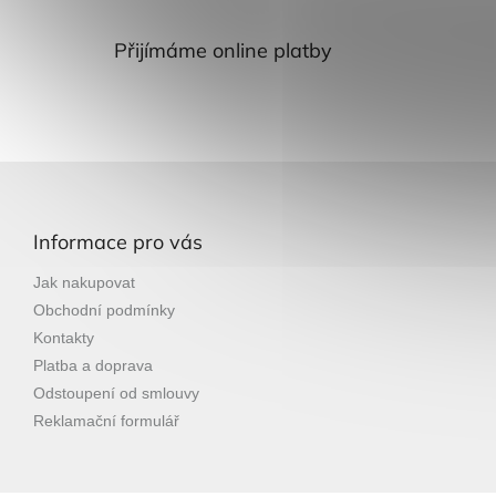
Přijímáme online platby
Z
á
p
Informace pro vás
a
t
Jak nakupovat
í
Obchodní podmínky
Kontakty
Platba a doprava
Odstoupení od smlouvy
Reklamační formulář