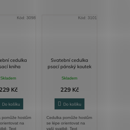
Kód:
3098
Kód:
3101
ební cedulka
Svatební cedulka
sací kniha
psací pánský koutek
Skladem
Skladem
229 Kč
229 Kč
Do košíku
Do košíku
a pomůže hostům
Cedulka pomůže hostům
 orientovat na
se lépe orientovat na
tbě. Text
vaší svatbě. Text