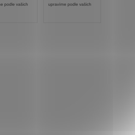
e podle vašich
upravíme podle vašich
v.
představ.