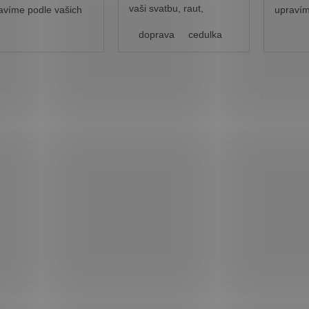
vaši svatbu, raut,
avíme podle vašich
upravím
fotokoutek apod.?
dstav.
předsta
doleva
Využíjte cedulku nebo
doprava
cedulka
šipky, kam umístíme
přímo váš text.