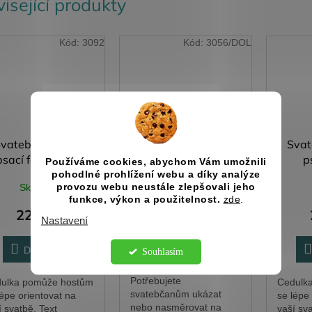
isející produkty
Kód:
3092
Kód:
3056/DOL
vatební cedulka
Boho svatební
Svat
psací fotokoutek
ukazatel k zavěšení
p
Používáme cookies, abychom Vám umožnili
pohodlné prohlížení webu a díky analýze
provozu webu neustále zlepšovali jeho
Skladem
Skladem
funkce, výkon a použitelnost.
zde
.
229 Kč
289 Kč
Nastavení
DETAIL
Do košíku
Souhlasím
Potřebujete
ulka pomůže hostům
Cedulk
svatebčanům ukázat
lépe orientovat na
se lépe
nebo nasměrovat na
í svatbě. Text
vaší sva