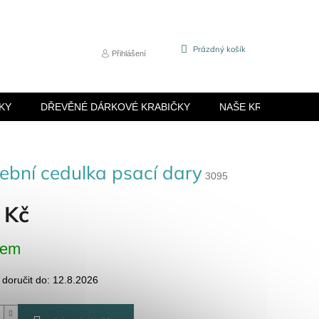
NÁKUPNÍ
Prázdný košík
Přihlášení
KOŠÍK
KY
DŘEVĚNÉ DÁRKOVÉ KRABIČKY
NAŠE KRABIČKY
ební cedulka psací dary
3095
 Kč
dem
oručit do:
12.8.2026