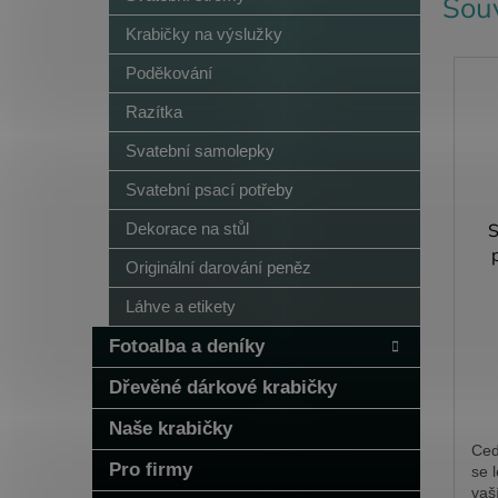
Souv
Krabičky na výslužky
Poděkování
Razítka
Svatební samolepky
Svatební psací potřeby
S
Dekorace na stůl
Originální darování peněz
Láhve a etikety
Fotoalba a deníky
Dřevěné dárkové krabičky
Naše krabičky
Ced
Pro firmy
se 
vaš