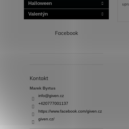
Halloween
upr
pře
Valentýn
Facebook
Kontakt
Marek Byrtus
info
@
given.cz
+420777001137
https://www.facebook.com/given.cz
given.cz/