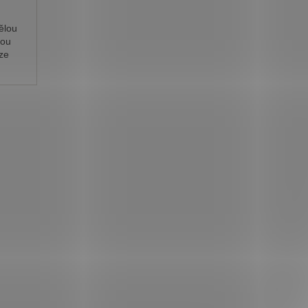
vělou
kou
ze