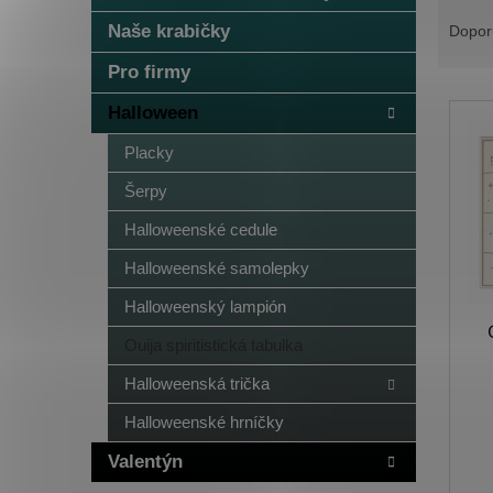
Ř
n
a
Naše krabičky
Dopor
e
z
l
Pro firmy
e
V
n
Halloween
ý
í
p
p
Placky
i
r
Šerpy
s
o
p
d
Halloweenské cedule
r
u
o
k
Halloweenské samolepky
d
t
Halloweenský lampión
u
ů
k
Ouija spiritistická tabulka
t
Halloweenská trička
ů
Halloweenské hrníčky
Valentýn