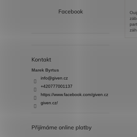
Facebook
Ouij
záb
par
záh
Kontakt
Marek Byrtus
info
@
given.cz
+420777001137
https://www.facebook.com/given.cz
given.cz/
Přijímáme online platby