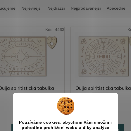
učujeme
Nejlevnější
Nejdražší
Nejprodávanější
Abecedně
Kód:
4463
K
Ouija spiritistická tabulka
Ouija spiritistická tabulk
elipsa
Skladem
Skladem
765 Kč
765 Kč
Používáme cookies, abychom Vám umožnili
pohodlné prohlížení webu a díky analýze
Do košíku
Do košíku