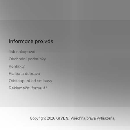
Z
á
p
Informace pro vás
a
t
Jak nakupovat
í
Obchodní podmínky
Kontakty
Platba a doprava
Odstoupení od smlouvy
Reklamační formulář
Copyright 2026
GIVEN
. Všechna práva vyhrazena.