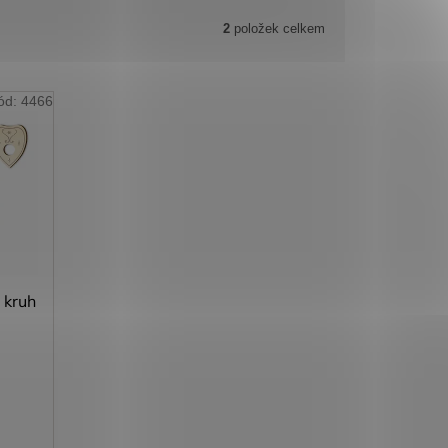
2
položek celkem
ód:
4466
a kruh