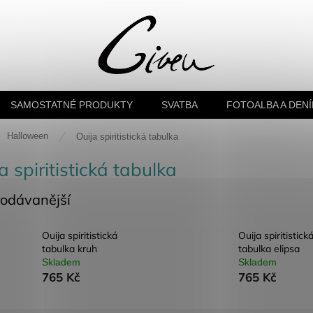
SAMOSTATNÉ PRODUKTY
SVATBA
FOTOALBA A DENÍ
ů
Halloween
Ouija spiritistická tabulka
a spiritistická tabulka
rodávanější
Ouija spiritistická
Ouija spiritistick
tabulka kruh
tabulka elipsa
Skladem
Skladem
765 Kč
765 Kč