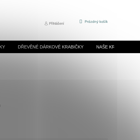
NÁKUPNÍ
Prázdný košík
Přihlášení
KOŠÍK
KY
DŘEVĚNÉ DÁRKOVÉ KRABIČKY
NAŠE KRABIČKY
á