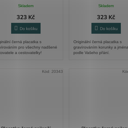
Skladem
Skladem
323 Kč
323 Kč
Do košíku
Do košíku
ginální černá placatka s
Originální černá placatka s
vírováním pro všechny nadšené
gravírováním korunky a jmén
tovatele a cestovatelky!
podle Vašeho přání.
Kód:
20343
Kó