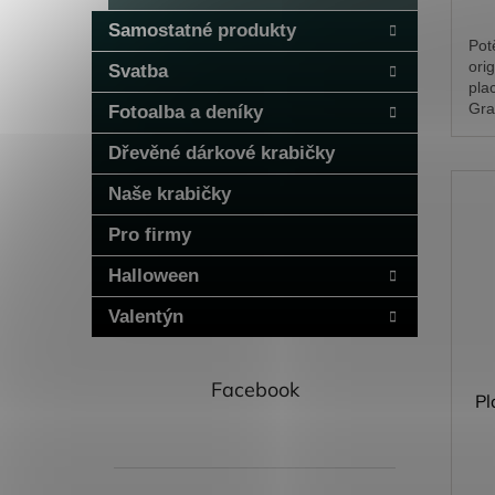
Samostatné produkty
Pot
ori
Svatba
pla
Gra
Fotoalba a deníky
mír
pož
Dřevěné dárkové krabičky
pro
Naše krabičky
Pro firmy
Halloween
Valentýn
Facebook
Pl