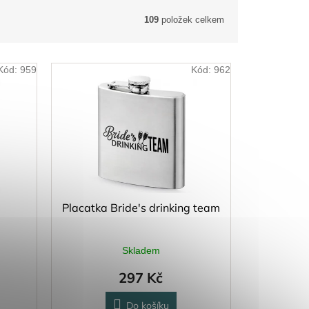
109
položek celkem
Kód:
959
Kód:
962
Placatka Bride's drinking team
Skladem
297 Kč
Do košíku