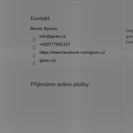
Kontakt
Marek Byrtus
Ori
gra
info
@
given.cz
jízd
+420777001137
https://www.facebook.com/given.cz
given.cz/
Přijímáme online platby