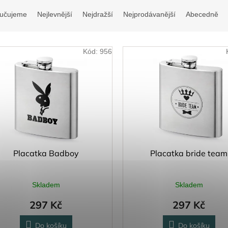
učujeme
Nejlevnější
Nejdražší
Nejprodávanější
Abecedně
Kód:
956
Placatka Badboy
Placatka bride team
Skladem
Skladem
297 Kč
297 Kč
Do košíku
Do košíku