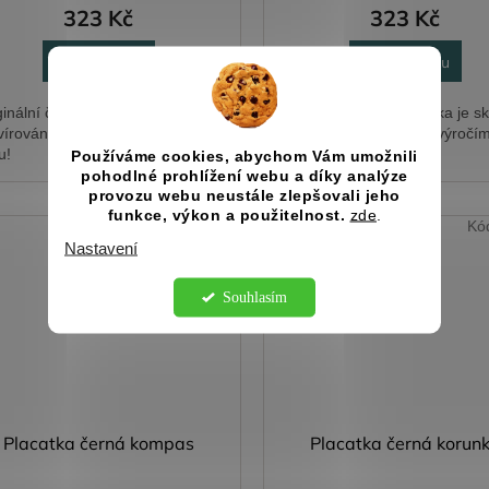
323 Kč
323 Kč
Do košíku
Do košíku
ginální černá placatka s
Originální černá placatka je s
vírováním pro Vaši dámskou
dárkem k významným výročím
u!
Používáme cookies, abychom Vám umožnili
pohodlné prohlížení webu a díky analýze
provozu webu neustále zlepšovali jeho
funkce, výkon a použitelnost.
zde
.
Kód:
20316
Kó
S vaším
Nastavení
jménem
Souhlasím
Placatka černá kompas
Placatka černá korun