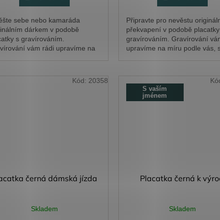
ěšte sebe nebo kamaráda
Připravte pro nevěstu originál
ginálním dárkem v podobě
překvapení v podobě placatky
catky s gravírováním.
gravírováním. Gravírování vá
vírování vám rádi upravíme na
upravíme na míru podle vás, s
u podle vás, stačí napsat
napsat požadavky do kolonky 
adavky do kolonky text k
k...
duktu.
Kód:
20358
Kó
S vaším
jménem
acatka černá dámská jízda
Placatka černá k výro
Skladem
Skladem