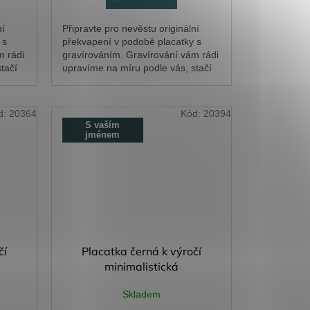
ní
Připravte pro nevěstu originální
 s
překvapení v podobě placatky s
m rádi
gravírováním. Gravírování vám rádi
tačí
upravíme na míru podle vás, stačí
text
napsat požadavky do kolonky text
k...
d:
20364
Kód:
20394
S vaším
jménem
čí
Placatka černá k výročí
minimalistická
Skladem