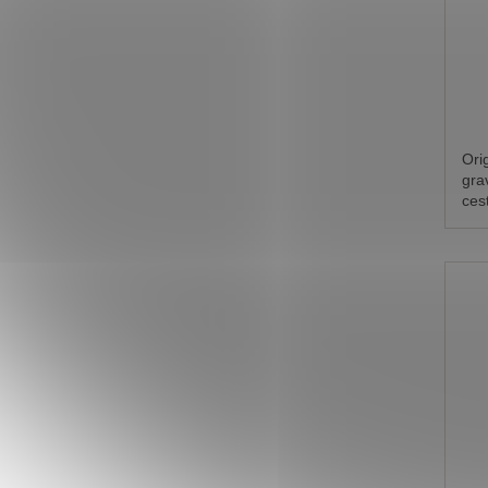
Ori
gra
ces