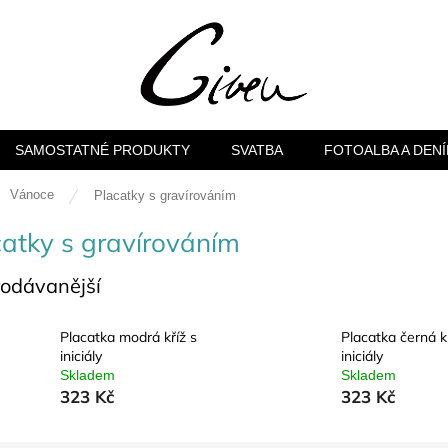
SAMOSTATNÉ PRODUKTY
SVATBA
FOTOALBA A DENÍ
ů
Vánoce
Placatky s gravírováním
catky s gravírováním
rodávanější
Placatka modrá kříž s
Placatka černá kř
iniciály
iniciály
Skladem
Skladem
323 Kč
323 Kč