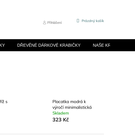
NÁKUPNÍ
Prázdný košík
Přihlášení
KOŠÍK
KY
DŘEVĚNÉ DÁRKOVÉ KRABIČKY
NAŠE KRABIČKY
íž s
Placatka modrá k
výročí minimalistická
Skladem
323 Kč