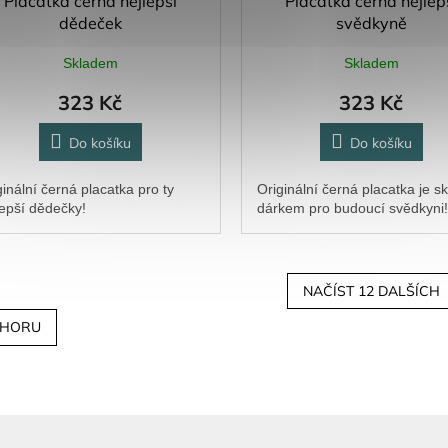
Placatka černá nejlepší
Placatka černá nejlep
dědeček
svědkyně
Skladem
Skladem
323 Kč
323 Kč
Do košíku
Do košíku
ginální černá placatka pro ty
Originální černá placatka je s
lepší dědečky!
dárkem pro budoucí svědkyni!
NAČÍST 12 DALŠÍCH
O
HORU
v
l
á
d
a
c