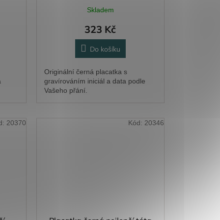
Skladem
323 Kč
Do košíku
Originální černá placatka s
a
gravírováním iniciál a data podle
Vašeho přání.
d:
20370
Kód:
20346