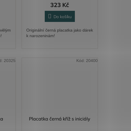
323 Kč
Do košíku
kvělým
Originální černá placatka jako dárek
!
k narozeninám!
d:
20325
Kód:
20400
ka
Placatka černá kříž s iniciály