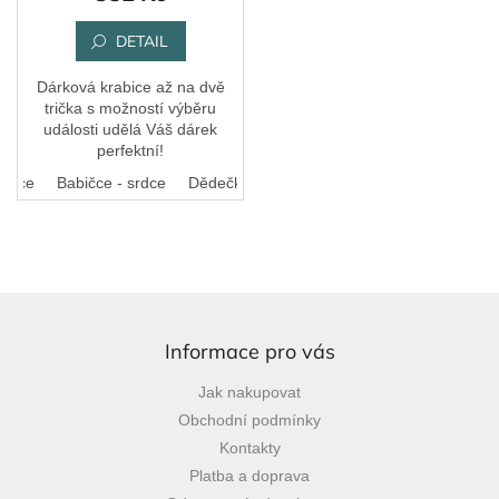
DETAIL
Dárková krabice až na dvě
trička s možností výběru
události udělá Váš dárek
perfektní!
 srdce
Babičce - srdce
Dědečkovi - srdce
Vzor z trička (gravírov
Z
á
p
Informace pro vás
a
Jak nakupovat
t
Obchodní podmínky
í
Kontakty
Platba a doprava