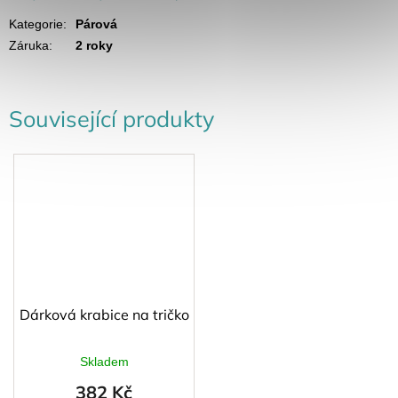
Kategorie
:
Párová
Záruka
:
2 roky
Související produkty
Dárková krabice na tričko
Skladem
382 Kč