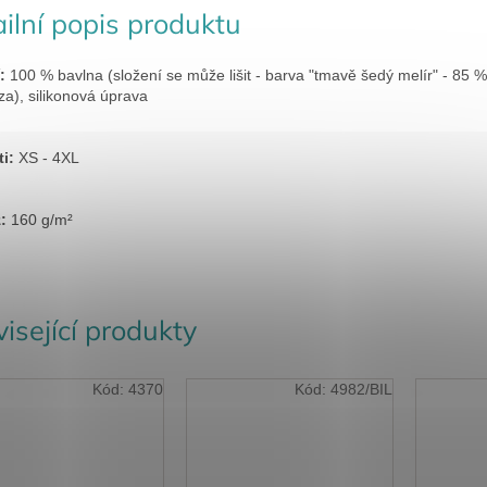
ilní popis produktu
:
100 % bavlna (složení se může lišit - barva "tmavě šedý melír" - 85 %
za), silikonová úprava
ti:
XS - 4XL
ž:
160 g/m²
isející produkty
Kód:
4370
Kód:
4982/BIL