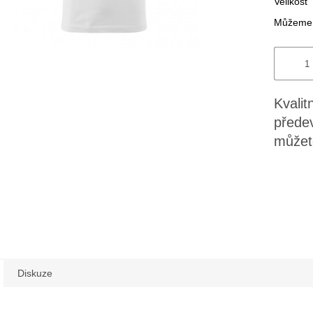
Velikost
Můžeme d
Kvalit
předev
můžete
Diskuze