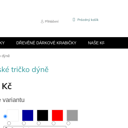
NÁKUPNÍ
Prázdný košík
Přihlášení
KOŠÍK
KY
DŘEVĚNÉ DÁRKOVÉ KRABIČKY
NAŠE KRABIČKY
o dýně
ké tričko dýně
 Kč
e variantu