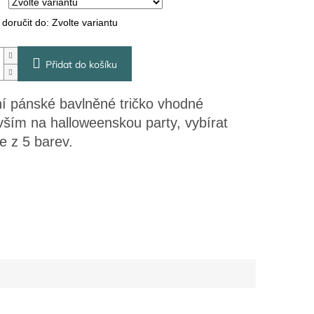
oručit do:
Zvolte variantu
Přidat do košíku
ní pánské bavlněné tričko vhodné
ším na halloweenskou party, vybírat
 z 5 barev.