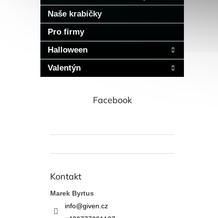
Naše krabičky
Pro firmy
Halloween
Valentýn
Facebook
Kontakt
Marek Byrtus
info
@
given.cz