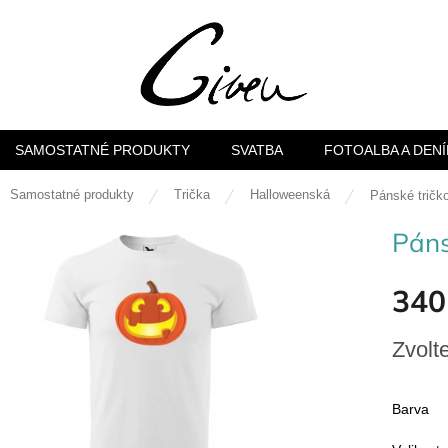
SAMOSTATNÉ PRODUKTY
SVATBA
FOTOALBA A DENÍ
ů
Samostatné produkty
Trička
Halloweenská
Pánské tričk
Páns
340
Měrná
Zvolt
cena:
Barva