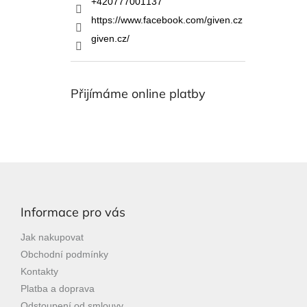
+420777001137
https://www.facebook.com/given.cz
given.cz/
Přijímáme online platby
Z
á
p
Informace pro vás
a
t
Jak nakupovat
í
Obchodní podmínky
Kontakty
Platba a doprava
Odstoupení od smlouvy