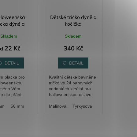
lloweenská
Dětské tričko dýně a
acka dýně a
kočička
smrtka
Skladem
Skladem
22 Kč
340 Kč
od
DETAIL
DETAIL
ní placka pro
Kvalitní dětské bavlněné
lloweenskou
tričko ve 24 barevných
 Jméno Vám
variantách ideální pro
e dle přání.
halloweenskou oslavu.
elír
mm
50 mm
Nebesky modrá
Malinová
Tyrkysová
Žlutá
Denim
A