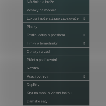
Náušnice a brože
Věšáky na medaile
Luxusní nože a Zippo zapalovače
Placky
Textilní dárky s potiskem
Hrnky a termohrnky
Obrazy na zeď
Přání a poděkování
Razítka
Psací potřeby
Doplňky
Kryt na mobil s vlastní fotkou
Dámské šaty