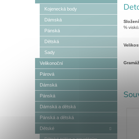
Deta
Kojenecká body
Dámská
Složení
% viskó
Pánská
Dětská
Velikos
Sady
Gramá
Velikonoční
Párová
Dámská
Souv
Pánská
Dámská a dětská
Pánská a dětská
Dětské