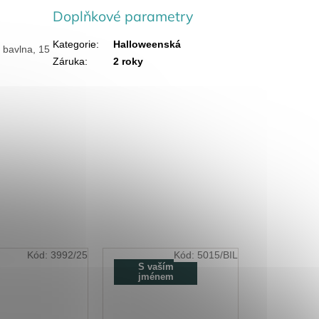
Doplňkové parametry
Kategorie
:
Halloweenská
 bavlna, 15
Záruka
:
2 roky
Kód:
3992/25
Kód:
5015/BIL
S vaším
jménem