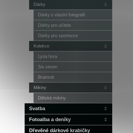
Dárky
Dárky s vlastní fotografií
Dárky pro učitele
Dárky pro sportovce
Kolekce
Lysá hora
Six seven
Brainroti
Mikiny
Dětské mikiny
Svatba
Fotoalba a deníky
Dřevěné dárkové krabičky