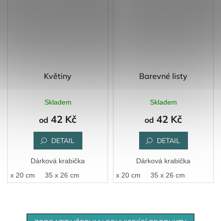
Květiny
Barevné listy
Skladem
Skladem
42 Kč
42 Kč
od
od
DETAIL
DETAIL
Dárková krabička
Dárková krabička
26 x 20 cm
35 x 26 cm
26 x 20 cm
35 x 26 cm