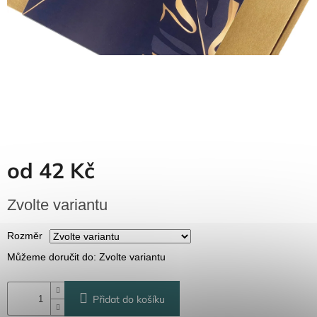
Dřevěné
dárkové
krabičky
Naše
krabičky
Pro
firmy
Halloween
od
42 Kč
Valentýn
Měrná
Zvolte variantu
Přihlášení
cena:
Rozměr
Můžeme doručit do:
Zvolte variantu
Přidat do košíku