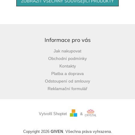
ZOBRAZIT VŠECHNY SOUVISEJÍCÍ PRODUKTY
Z
á
p
Informace pro vás
a
Jak nakupovat
t
Obchodní podmínky
í
Kontakty
Platba a doprava
Odstoupení od smlouvy
Reklamační formulář
Vytvořil Shoptet
&
Copyright 2026
GIVEN
. Všechna práva vyhrazena.