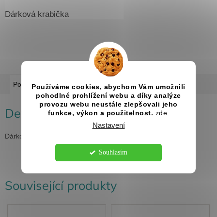
Dárková krabička
Popis
Diskuze
Používáme cookies, abychom Vám umožnili
pohodlné prohlížení webu a díky analýze
provozu webu neustále zlepšovali jeho
Detailní popis produktu
funkce, výkon a použitelnost.
zde
.
Nastavení
Dárková krabička
Souhlasím
Související produkty