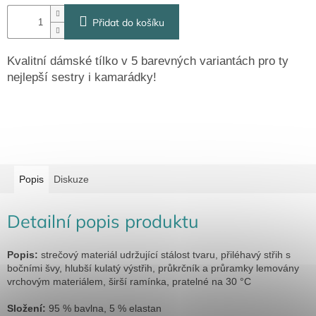
Přidat do košíku
Kvalitní dámské tílko v 5 barevných variantách pro ty
nejlepší sestry i kamarádky!
Popis
Diskuze
Detailní popis produktu
Popis:
strečový materiál udržující stálost tvaru, přiléhavý střih s
bočními švy, hlubší kulatý výstřih, průkrčník a průramky lemovány
vrchovým materiálem, širší ramínka, pratelné na 30 °C
Složení:
95 % bavlna, 5 % elastan