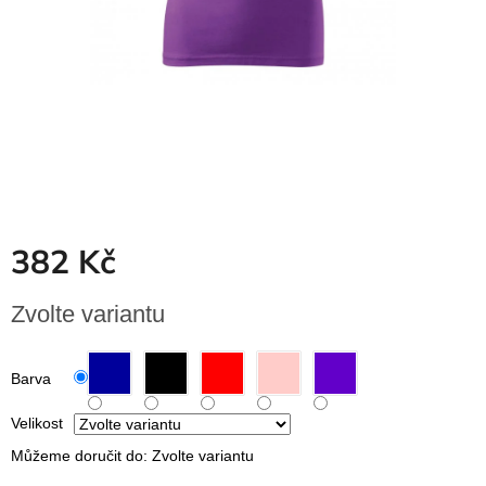
Dřevěné
dárkové
krabičky
Naše
krabičky
Pro
firmy
Halloween
382 Kč
Valentýn
Měrná
Zvolte variantu
Přihlášení
cena:
Barva
Velikost
Můžeme doručit do:
Zvolte variantu