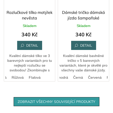
Rozlučkové tílko motýlek
Dámské tričko dámská
nevěsta
jízda šampaňské
Skladem
Skladem
340 Kč
340 Kč
DETAIL
DETAIL
Kvalitní dámské tílko ve 3
Kvalitní dámské bavlněné
barevných variantách pro tu
tričko v 5 barevných
nejlepší rozlučku se
variantách, které je skvělé pro
svobodou! Zkombinujte s
všechny vaše dámské jízdy.
tričkem pro svědkyni a další
Bílá
Růžová
FIalová
Bílá
Královská modrá
Černá
Červená
Růž
kamarádky se stejným
motivem.
ZOBRAZIT VŠECHNY SOUVISEJÍCÍ PRODUKTY