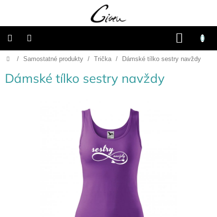
Přejít
na
obsah
NÁKU
KOŠÍK
Domů
/
Samostatné produkty
/
Trička
/
Dámské tílko sestry navždy
Připravené
dárkové
balíčky
Dámské tílko sestry navždy
Vánoce
Samostatné
produkty
Svatba
Fotoalba
a
deníky