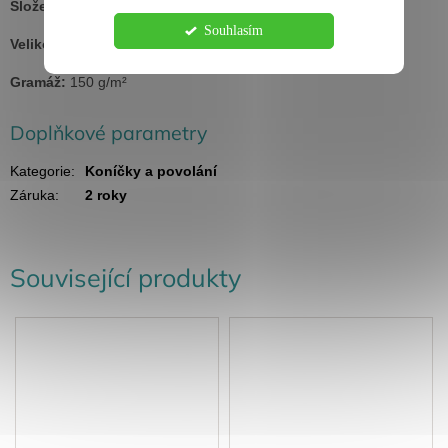
Složení:
100 % bavlna, silikonová úprava
Souhlasím
Velikosti:
XS - XXL
Gramáž:
150 g/m²
Doplňkové parametry
Kategorie
:
Koníčky a povolání
Záruka
:
2 roky
Související produkty