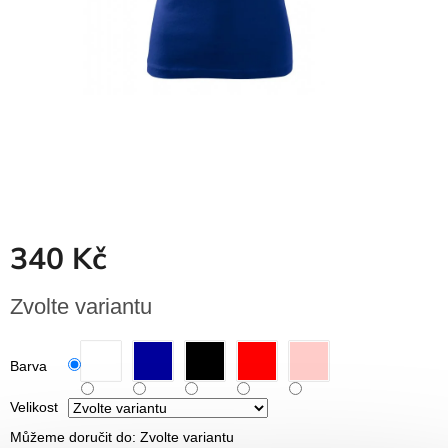
Dřevěné
dárkové
krabičky
Naše
krabičky
Pro
firmy
Halloween
Valentýn
340 Kč
Přihlášení
Měrná
Zvolte variantu
cena:
Barva
Velikost
Můžeme doručit do:
Zvolte variantu