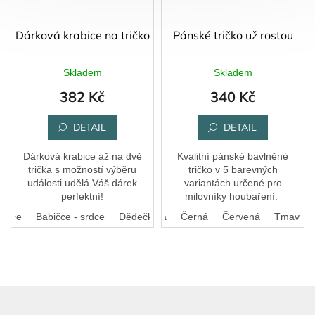
Dárková krabice na tričko
Pánské tričko už rostou
Skladem
Skladem
382 Kč
340 Kč
DETAIL
DETAIL
Dárková krabice až na dvě
Kvalitní pánské bavlněné
trička s možností výběru
tričko v 5 barevných
události udělá Váš dárek
variantách určené pro
perfektní!
milovníky houbaření.
 srdce
Babičce - srdce
Bílá
Královská modrá
Dědečkovi - srdce
Černá
Vzor z trička (gravírov
Červená
Tmavě še
Z
á