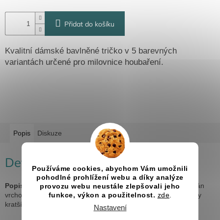
Přidat do košíku
Kvalitní dámské bavlněné tričko v 5 barevných
variantách určené pro milovnice houbaření.
Popis
Diskuze
Detailní popis produktu
Používáme cookies, abychom Vám umožnili
pohodlné prohlížení webu a díky analýze
Popis:
lehce vypasovaný střih s bočními švy, průkrčník lemován
provozu webu neustále zlepšovali jeho
vrchovým materiálem, zpevnění ramenních švů páskou, rukávy
funkce, výkon a použitelnost.
zde
.
kratší délky
Nastavení