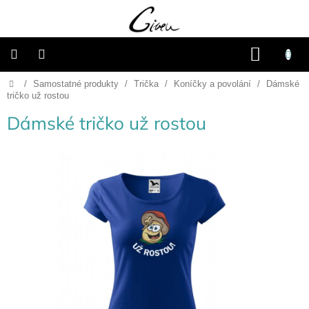
Přejít
na
obsah
NÁKU
KOŠÍK
Domů
/
Samostatné produkty
/
Trička
/
Koníčky a povolání
/
Dámské
Připravené
dárkové
tričko už rostou
balíčky
Dámské tričko už rostou
Vánoce
Samostatné
produkty
Svatba
Fotoalba
a
deníky