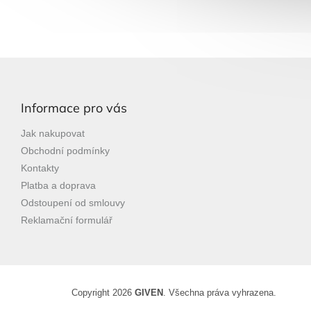
Z
á
p
Informace pro vás
a
t
Jak nakupovat
í
Obchodní podmínky
Kontakty
Platba a doprava
Odstoupení od smlouvy
Reklamační formulář
Copyright 2026
GIVEN
. Všechna práva vyhrazena.