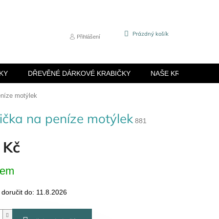
NÁKUPNÍ
Prázdný košík
Přihlášení
KOŠÍK
KY
DŘEVĚNÉ DÁRKOVÉ KRABIČKY
NAŠE KRABIČKY
eníze motýlek
ička na peníze motýlek
881
 Kč
dem
oručit do:
11.8.2026