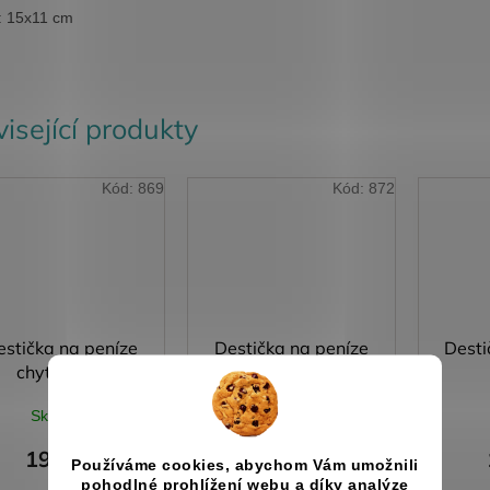
t: 15x11 cm
isející produkty
Kód:
869
Kód:
872
estička na peníze
Destička na peníze
Desti
chytač snů
kára
Skladem
Skladem
196 Kč
196 Kč
Používáme cookies, abychom Vám umožnili
pohodlné prohlížení webu a díky analýze