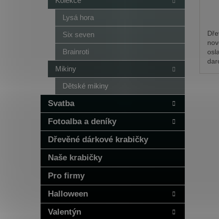
Kolekce
Lysá hora
Dře
Six seven
nov
Brainroti
osl
dar
Mikiny
ces
srol
Dětské mikiny
při
stu
Svatba
Fotoalba a deníky
Dřevěné dárkové krabičky
Naše krabičky
Pro firmy
Halloween
Valentýn