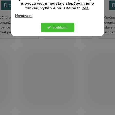
provozu webu neustále zlepšovali jeho
Do košíku
Do košíku
funkce, výkon a použitelnost.
zde
.
Nastavení
věné přání pro
Dřevěné přání pro
Dřevěné
omanžele nebo
novomanžele nebo
novoma
avence umožňuje
oslavence umožňuje
oslave
Souhlasím
ovat peníze originální
darovat peníze originální
darovat 
tou. Bankovky se
cestou. Bankovky se
cestou.
ují do ruličky a
srolují do ruličky a
srolují 
chytí provázkem nebo
přichytí provázkem nebo
přichyt
žkou (není součástí...
stužkou (není součástí...
stužkou 