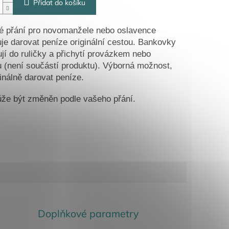
Přidat do košíku
é přání pro novomanžele nebo oslavence
e darovat peníze originální cestou. Bankovky
ují do ruličky a přichytí provázkem nebo
 (není součástí produktu). Výborná možnost,
ginálně darovat peníze.
že být změněn podle vašeho přání.
Doplňkové parametry