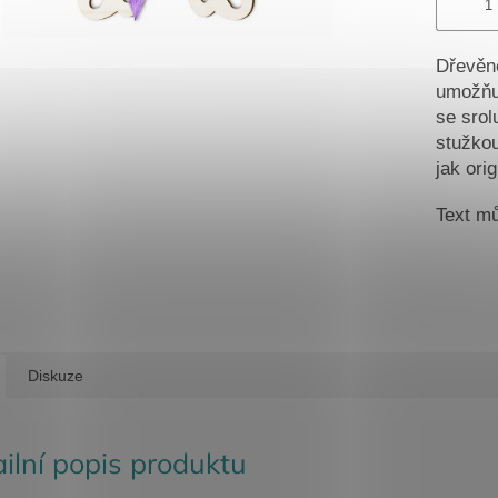
Dřevěn
umožňuj
se srol
stužkou
jak ori
Text mů
Diskuze
ilní popis produktu