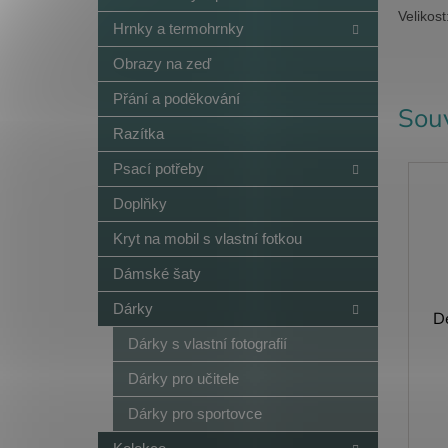
Velikos
Hrnky a termohrnky
Obrazy na zeď
Přání a poděkování
Souv
Razítka
Psací potřeby
Doplňky
Kryt na mobil s vlastní fotkou
Dámské šaty
Dárky
D
Dárky s vlastní fotografií
Dárky pro učitele
Dárky pro sportovce