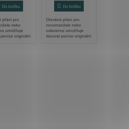
Do košíku
Do košíku
 přání pro
Dřevěné přání pro
nžele nebo
novomanžele nebo
nce umožňuje
oslavence umožňuje
peníze originální
darovat peníze originální
 Bankovky se
cestou. Bankovky se
do ruličky a
srolují do ruličky a
í provázkem nebo
přichytí provázkem nebo
(není součástí...
stužkou (není součástí...