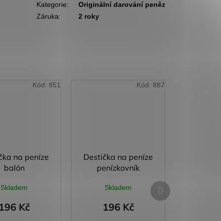
Kategorie
:
Originální darování peněz
Záruka
:
2 roky
Kód:
851
Kód:
887
čka na peníze
Destička na peníze
balón
penízkovník
Další
Skladem
Skladem
produkt
196 Kč
196 Kč