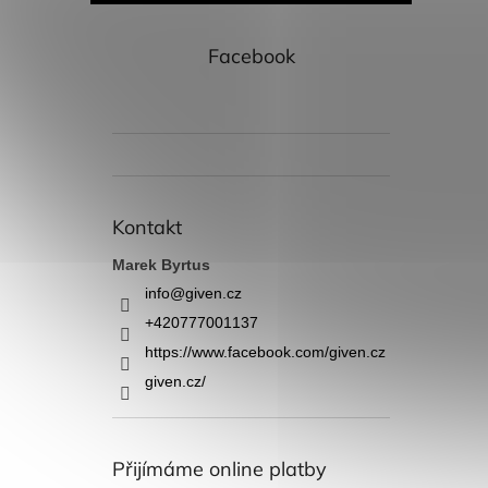
Facebook
Kontakt
Marek Byrtus
info
@
given.cz
+420777001137
https://www.facebook.com/given.cz
given.cz/
Přijímáme online platby