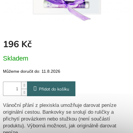
Dřevěné
dárkové
krabičky
Naše
krabičky
Pro
196 Kč
firmy
Halloween
Měrná
Skladem
cena:
Valentýn
Můžeme doručit do:
11.8.2026
Přihlášení
Přidat do košíku
Vánoční přání z plexiskla umožňuje darovat peníze
originální cestou. Bankovky se srolují do ruličky a
přichytí provázkem nebo stužkou (není součástí
produktu). Výborná možnost, jak originálně darovat
peníze.