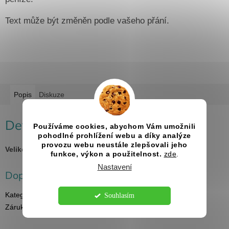
Text může být změněn podle vašeho přání.
Popis
Diskuze
Detailní popis produktu
Používáme cookies, abychom Vám umožnili
pohodlné prohlížení webu a díky analýze
provozu webu neustále zlepšovali jeho
Velikost:
13x13 cm
funkce, výkon a použitelnost.
zde
.
Nastavení
Doplňkové parametry
Kategorie
:
Originální darování peněz
Souhlasím
Záruka
:
2 roky