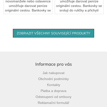
novomanžele nebo oslavence
umožňuje darovat peníze
umožňuje darovat peníze
originální cestou. Bankovky se
originální cestou. Bankovky se
srolují do ruličky a přichytí
srolují do ruličky a přichytí
provázkem nebo stužkou
provázkem nebo stužkou
(není součástí produktu).
(není součástí...
Výborná možnost, jak...
ZOBRAZIT VŠECHNY SOUVISEJÍCÍ PRODUKTY
Z
á
p
Informace pro vás
a
Jak nakupovat
t
Obchodní podmínky
í
Kontakty
Platba a doprava
Odstoupení od smlouvy
Reklamační formulář