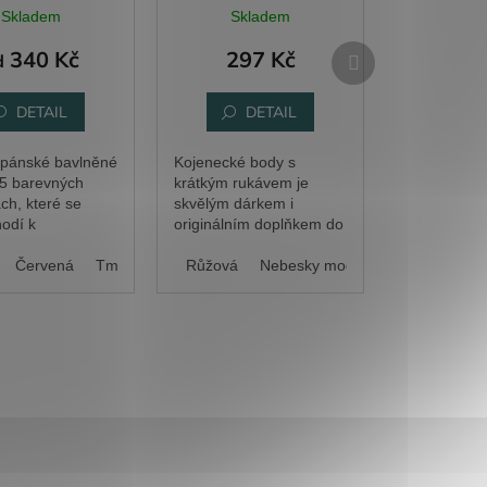
Skladem
Skladem
Další
340 Kč
297 Kč
d
produkt
DETAIL
DETAIL
í pánské bavlněné
Kojenecké body s
v 5 barevných
krátkým rukávem je
ch, které se
skvělým dárkem i
hodí k
originálním doplňkem do
vání dárků.
šatníku Vašeho malého
Červená
Bílá
Tmavě šedý melír
Černá
pokladu.
Růžová
Nebesky modrá