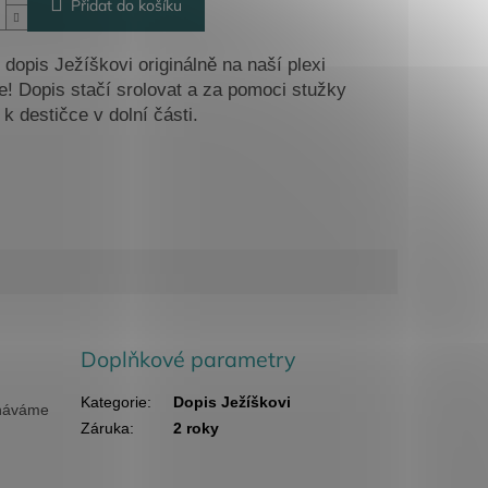
Přidat do košíku
 dopis Ježíškovi originálně na naší plexi
e! Dopis stačí srolovat a za pomoci stužky
 k destičce v dolní části.
Doplňkové parametry
Kategorie
:
Dopis Ježíškovi
cháváme
Záruka
:
2 roky