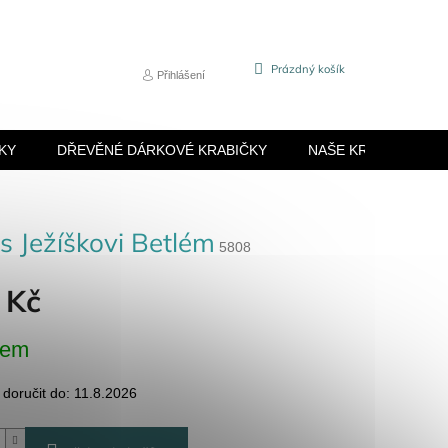
NÁKUPNÍ
Prázdný košík
Přihlášení
KOŠÍK
KY
DŘEVĚNÉ DÁRKOVÉ KRABIČKY
NAŠE KRABIČKY
s Ježíškovi Betlém
5808
 Kč
dem
oručit do:
11.8.2026