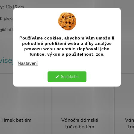
y:
10x15 cm
l:
plexisklo (zcela průhledné a lesklé)
gitální UV tisk s dlouhou životností a stálostí barev
Používáme cookies, abychom Vám umožnili
pohodlné prohlížení webu a díky analýze
provozu webu neustále zlepšovali jeho
funkce, výkon a použitelnost.
zde
.
isející produkty
Nastavení
Kód:
4808
Kód:
5303/BIL
Souhlasím
Hrnek betlém
Vánoční dámské
Ván
tričko betlém
tr