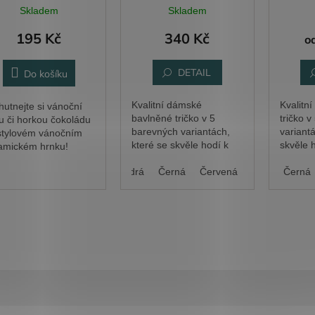
Skladem
Skladem
195 Kč
340 Kč
o
DETAIL
Do košíku
Kvalitní dámské
Kvalitn
hutnejte si vánoční
bavlněné tričko v 5
tričko 
u či horkou čokoládu
barevných variantách,
variantá
stylovém vánočním
které se skvěle hodí k
skvěle 
amickém hrnku!
rozbalování dárků.
rozbalo
Bílá
Královská modrá
Černá
Bílá
Královská modrá
Červená
Růžová
Černá