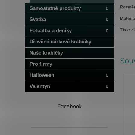
Rozměr
Samostatné produkty
Materiá
Svatba
Tisk:
di
Fotoalba a deníky
Dřevěné dárkové krabičky
Naše krabičky
Souv
Pro firmy
Halloween
Valentýn
Facebook