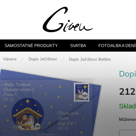
SAMOSTATNÉ PRODUKTY
SVATBA
FOTOALBA A DENÍ
ů
Vánoce
Dopis Ježíškovi
Dopis Ježíškovi Betlém
Dopi
212
Měrná
Skla
cena:
Můžeme d