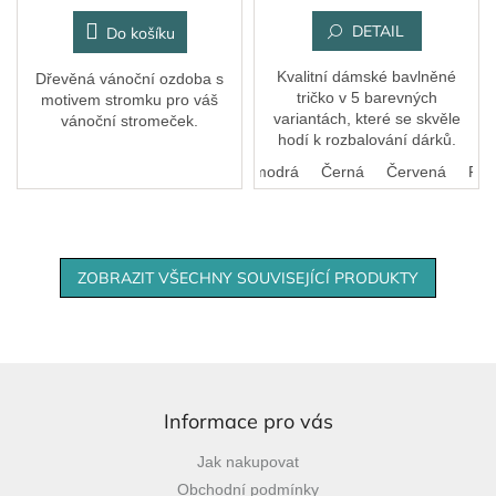
DETAIL
Do košíku
Kvalitní dámské bavlněné
Dřevěná vánoční ozdoba s
tričko v 5 barevných
motivem stromku pro váš
variantách, které se skvěle
vánoční stromeček.
hodí k rozbalování dárků.
Bílá
Královská modrá
Černá
Červená
Růž
ZOBRAZIT VŠECHNY SOUVISEJÍCÍ PRODUKTY
Z
á
p
Informace pro vás
a
Jak nakupovat
t
Obchodní podmínky
í