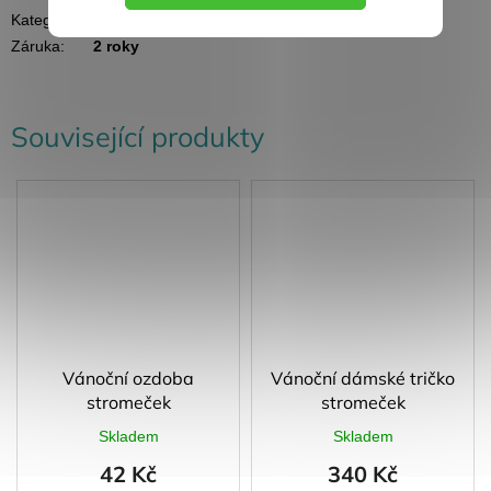
Kategorie
:
Dopis Ježíškovi
Záruka
:
2 roky
Související produkty
Vánoční ozdoba
Vánoční dámské tričko
stromeček
stromeček
Skladem
Skladem
42 Kč
340 Kč