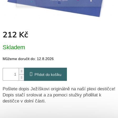
Dřevěné
dárkové
krabičky
Naše
krabičky
212 Kč
Pro
firmy
Měrná
Skladem
Halloween
cena:
Můžeme doručit do:
12.8.2026
Valentýn
Přidat do košíku
Přihlášení
Pošlete dopis Ježíškovi originálně na naší plexi destičce!
Dopis stačí srolovat a za pomoci stužky přidělat k
destičce v dolní části.