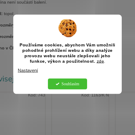
ína není součástí balení.
l:
topol
rozměry krabice:
342 x 104 x 92 mm
 rozměry krabice:
318 x 80 x 80 mm
Používáme cookies, abychom Vám umožnili
no v ČR
pohodlné prohlížení webu a díky analýze
provozu webu neustále zlepšovali jeho
funkce, výkon a použitelnost.
zde
.
Nastavení
isející produkty
Souhlasím
Kód:
743
Kód:
1163/K N