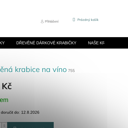
NÁKUPNÍ
Prázdný košík
Přihlášení
KOŠÍK
KY
DŘEVĚNÉ DÁRKOVÉ KRABIČKY
NAŠE KRABIČKY
ěná krabice na víno
755
 Kč
dem
oručit do:
12.8.2026