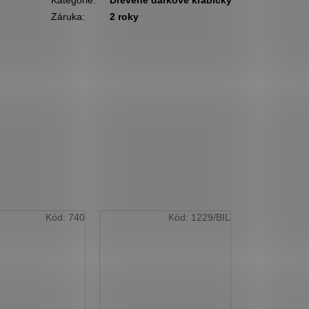
Kategorie
:
Dřevěné dárkové krabičky
Záruka
:
2 roky
Kód:
740
Kód:
1229/BIL