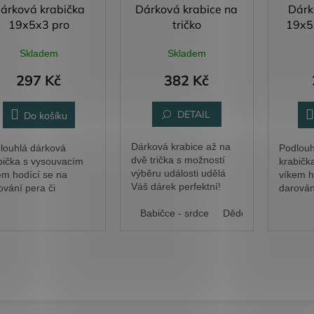
árková krabička
Dárková krabice na
Dárk
19x5x3 pro
tričko
19x5
jlepšího dědečka
Skladem
Skladem
297 Kč
382 Kč
DETAIL
Do košíku
Dárková krabice až na
louhlá dárková
Podlouh
dvě trička s možností
bička s vysouvacím
krabičk
výběru události udělá
em hodící se na
víkem h
Váš dárek perfektní!
ování pera či
darován
tníku. Gravírovaný
či dout
 - srdce
Tatínkovi - srdce
Babičce - srdce
Dědečkovi - srdce
t vám upravíme podle
text vá
ich představ.
vašich 