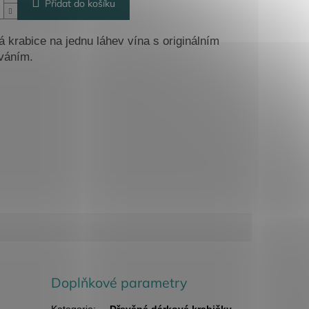
Přidat do košíku
 krabice na jednu láhev vína s originálním
váním.
Doplňkové parametry