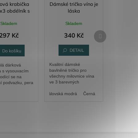
ová krabička
Dámské tričko víno je
x3 obdélník s
láska
listy
Skladem
Skladem
Další
297 Kč
340 Kč
produkt
DETAIL
Do košíku
Kvalitní dámské
lá dárková
bavlněné tričko pro
a s vysouvacím
všechny milovnice vína
odící se na
ve 3 barevných
í podvazku, pera
variantách.
níku. Gravírovaný
Vzor z trička (gravírovaný)
Bílá
Královská modrá
Vzor z tička (barevný tisk)
Černá
m upravíme podle
představ.