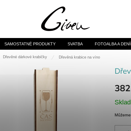
SAMOSTATNÉ PRODUKTY
SVATBA
FOTOALBA A DENÍ
ů
Dřevěné dárkové krabičky
Dřevěná krabice na víno
Dřev
382
Měrná
Skla
cena:
Můžeme d