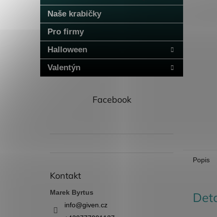
n
Naše krabičky
e
l
Pro firmy
Halloween
Valentýn
Facebook
Popis
Kontakt
Marek Byrtus
Deta
info
@
given.cz