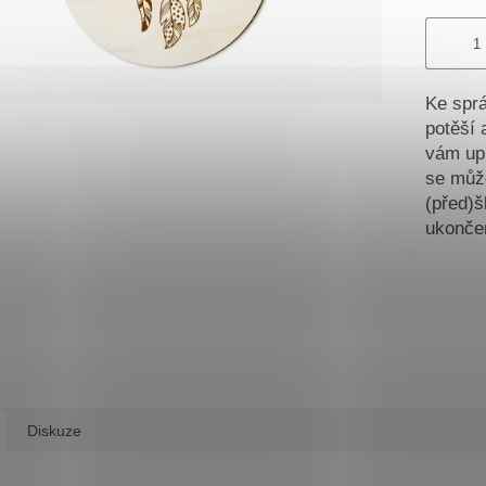
Ke sprá
potěší 
vám upr
se může
(před)š
ukončen
Diskuze