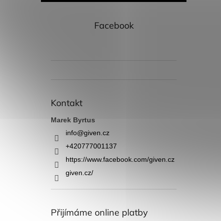
Facebook
Kontakt
Marek Byrtus
info
@
given.cz
+420777001137
https://www.facebook.com/given.cz
given.cz/
Přijímáme online platby