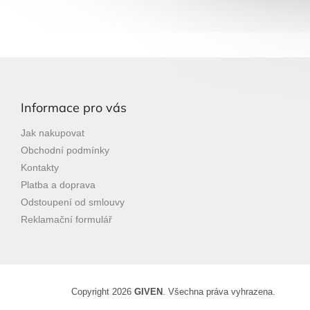
Z
á
p
Informace pro vás
a
t
Jak nakupovat
í
Obchodní podmínky
Kontakty
Platba a doprava
Odstoupení od smlouvy
Reklamační formulář
Copyright 2026
GIVEN
. Všechna práva vyhrazena.