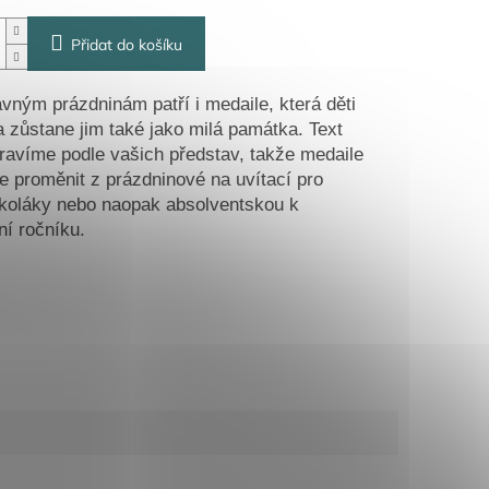
Přidat do košíku
vným prázdninám patří i medaile, která děti
a zůstane jim také jako milá památka. Text
avíme podle vašich představ, takže medaile
 proměnit z prázdninové na uvítací pro
koláky nebo naopak absolventskou k
í ročníku.