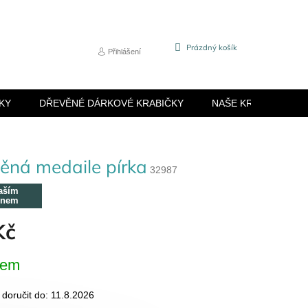
NÁKUPNÍ
Prázdný košík
Přihlášení
KOŠÍK
KY
DŘEVĚNÉ DÁRKOVÉ KRABIČKY
NAŠE KRABIČKY
ěná medaile pírka
32987
aším
énem
Kč
dem
oručit do:
11.8.2026