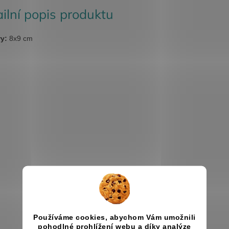
ilní popis produktu
y:
8x9 cm
Používáme cookies, abychom Vám umožnili
pohodlné prohlížení webu a díky analýze