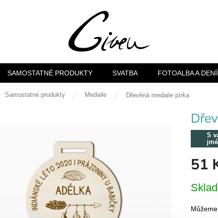
SAMOSTATNÉ PRODUKTY
SVATBA
FOTOALBA A DENÍ
ů
Samostatné produkty
Medaile
Dřevěná medaile pírka
Dřev
S v
jm
51 
Měrná
Skla
cena:
Můžeme d