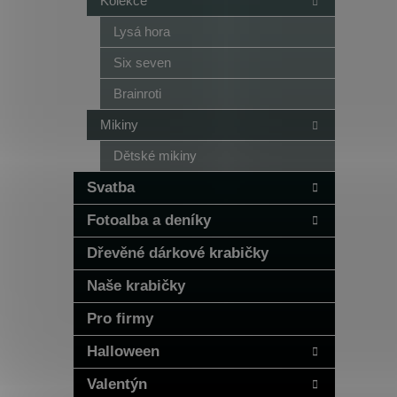
Kolekce
Lysá hora
Six seven
Brainroti
Mikiny
Dětské mikiny
Svatba
Fotoalba a deníky
Dřevěné dárkové krabičky
Naše krabičky
Pro firmy
Halloween
Valentýn