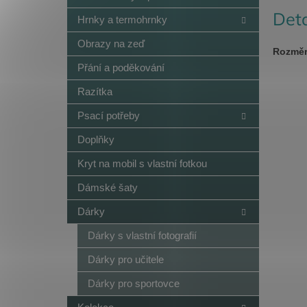
Deta
Hrnky a termohrnky
Obrazy na zeď
Rozměr
Přání a poděkování
Razítka
Psací potřeby
Doplňky
Kryt na mobil s vlastní fotkou
Dámské šaty
Dárky
Dárky s vlastní fotografií
Dárky pro učitele
Dárky pro sportovce