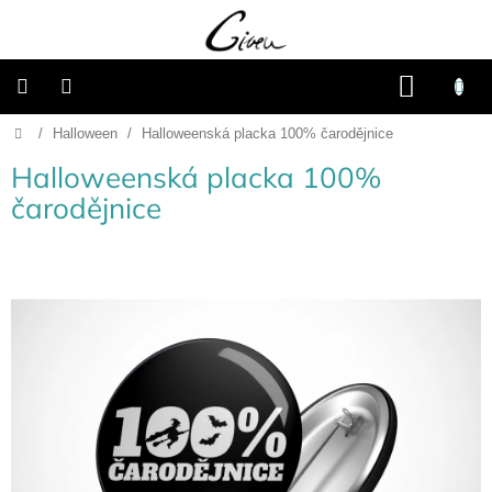
Přejít
na
obsah
NÁKU
KOŠÍK
Domů
/
Halloween
/
Halloweenská placka 100% čarodějnice
Připravené
dárkové
balíčky
Halloweenská placka 100%
čarodějnice
Vánoce
Samostatné
produkty
Svatba
Fotoalba
a
deníky