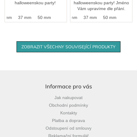
halloweenskou party!
halloweenskou party! Jméno
Vám upravíme dle přání.
25 mm
37 mm
50 mm
25 mm
37 mm
50 mm
ZOBRAZIT VŠECHNY SOUVISEJÍCÍ PRODUKTY
Z
á
p
Informace pro vás
a
Jak nakupovat
t
Obchodní podmínky
í
Kontakty
Platba a doprava
Odstoupení od smlouvy
Reklamační formulář