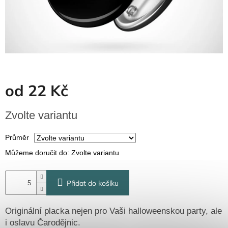
Dřevěné
dárkové
krabičky
Naše
krabičky
Pro
firmy
od
22 Kč
Halloween
Měrná
Zvolte variantu
cena:
Valentýn
Průměr
Přihlášení
Můžeme doručit do:
Zvolte variantu
Přidat do košíku
Originální placka nejen pro Vaši halloweenskou party, ale
i oslavu Čarodějnic.