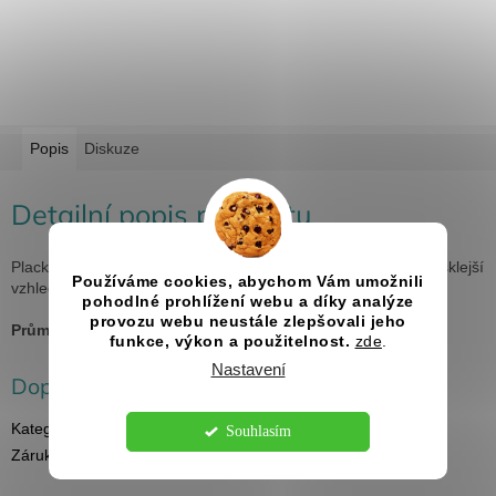
Popis
Diskuze
Detailní popis produktu
Placka je na vrchní straně krytá uv fólií pro větší odolnost a lesklejší
Používáme cookies, abychom Vám umožnili
vzhled.
Minimální počet k objednání 5 ks.
pohodlné prohlížení webu a díky analýze
provozu webu neustále zlepšovali jeho
Průměr:
25 mm, 37 mm, 50 mm
funkce, výkon a použitelnost.
zde
.
Nastavení
Doplňkové parametry
Kategorie
:
Halloween
Souhlasím
Záruka
:
2 roky