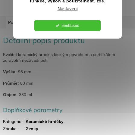
funkce, výkon a použitelnost.
zde
.
Nastavení
Popis
Diskuze
Souhlasím
Detailní popis produktu
Kvalitní keramický hrnek s lesklým povrchem a certifikátem
zdravotní nezávadnosti.
Výška:
95 mm
Průměr:
80 mm
Objem:
330 ml
Doplňkové parametry
Kategorie
:
Keramické hrníčky
Záruka
:
2 roky