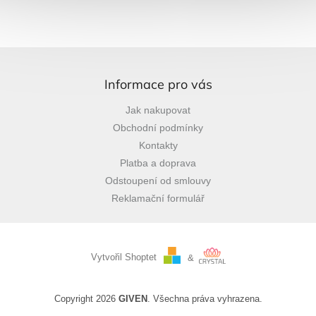
Z
á
p
Informace pro vás
a
Jak nakupovat
t
Obchodní podmínky
í
Kontakty
Platba a doprava
Odstoupení od smlouvy
Reklamační formulář
Vytvořil Shoptet
&
Copyright 2026
GIVEN
. Všechna práva vyhrazena.