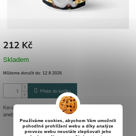
Dřevěné
dárkové
krabičky
Naše
krabičky
Pro
212 Kč
firmy
Halloween
Měrná
Skladem
cena:
Valentýn
Můžeme doručit do:
12.8.2026
Přihlášení
Přidat do košíku
Keramický hrnek je ideálním doplňkem na Halloween
anebo na jakoukoliv strašidelnou oslavu!
Používáme cookies, abychom Vám umožnili
pohodlné prohlížení webu a díky analýze
provozu webu neustále zlepšovali jeho