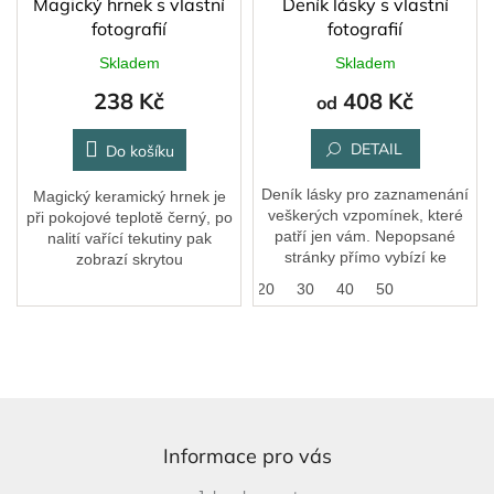
Magický hrnek s vlastní
Deník lásky s vlastní
fotografií
fotografií
Skladem
Skladem
238 Kč
408 Kč
od
DETAIL
Do košíku
Deník lásky pro zaznamenání
Magický keramický hrnek je
veškerých vzpomínek, které
při pokojové teplotě černý, po
patří jen vám. Nepopsané
nalití vařící tekutiny pak
stránky přímo vybízí ke
zobrazí skrytou
kreativitě - kreslete, piště,
fotografii.Potisk může být
20
30
40
50
nalepujte fotky a vytvořte si
pouze na přední straně anebo
vaši vlastní...
po celé ploše hrnku,...
Z
á
p
Informace pro vás
a