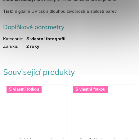
Tisk:
digitální UV tisk s dlouhou životností a stálostí barev
Doplňkové parametry
Kategorie
:
S vlastní fotografií
Záruka
:
2 roky
Související produkty
S vlastní fotkou
S vlastní fotkou