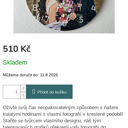
Dřevěné
dárkové
krabičky
Naše
krabičky
Pro
firmy
510 Kč
Halloween
Měrná
Skladem
cena:
Valentýn
Můžeme doručit do:
11.8.2026
Přihlášení
Přidat do košíku
Oživte svůj čas neopakovatelným způsobem s našimi
kulatými hodinami s vlastní fotografií v kreslené podobě!
Staňte se tvůrcem vlastního designu, náš tým
talentovaných grafiků překreslí vaši fotografii do