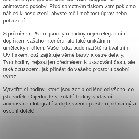
animované podoby. Před samotným tiskem vám pošleme
náhled k posouzení, abyste měli možnost úprav nebo
potvrzení.
S průměrem 25 cm jsou tyto hodiny nejen elegantním
doplňkem vašeho interiéru, ale také unikátním
uměleckým dílem. Vaše fotka bude natištěna kvalitním
UV tiskem, což zajišťuje věrné barvy a ostré detaily.
Tyto hodiny nejsou jen předmětem k ukazování času, ale
také způsobem, jak přinést do vašeho prostoru osobní
výraz.
Vytvořte si hodiny, které jsou zcela odlišné od všeho, co
jste viděli. Objednejte si kulaté hodiny s vlastní
animovanou fotografií a dejte svému prostoru jedinečný a
osobní dotek!