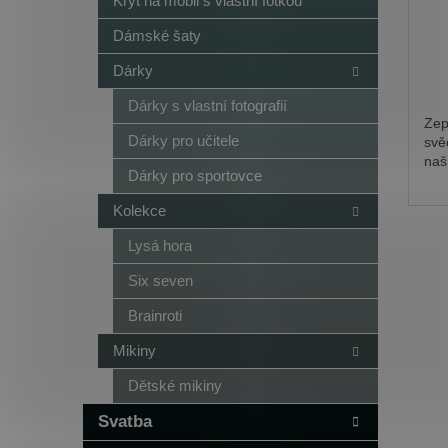
Kryt na mobil s vlastní fotkou
Dámské šaty
Dárky
Dárky s vlastní fotografií
Zep
Dárky pro učitele
svě
naš
Dárky pro sportovce
Kolekce
Lysá hora
Six seven
Brainroti
Mikiny
Dětské mikiny
Svatba