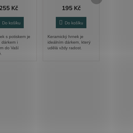
produkt
255 Kč
195 Kč
Do košíku
Do košíku
ek s potiskem je
Keramický hrnek je
 dárkem i
ideálním dárkem, který
m do Vaší
udělá vždy radost.
.