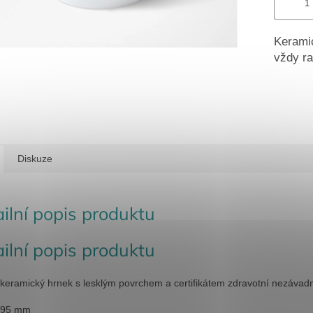
Keramic
vždy ra
Diskuze
ilní popis produktu
ilní popis produktu
í keramický hrnek s lesklým povrchem a certifikátem zdravotní nezávad
95 mm