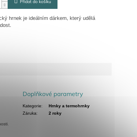
Přidat do košíku
ký hrnek je ideálním dárkem, který udělá
dost.
Doplňkové parametry
Kategorie
:
Hrnky a termohrnky
Záruka
:
2 roky
nosti.