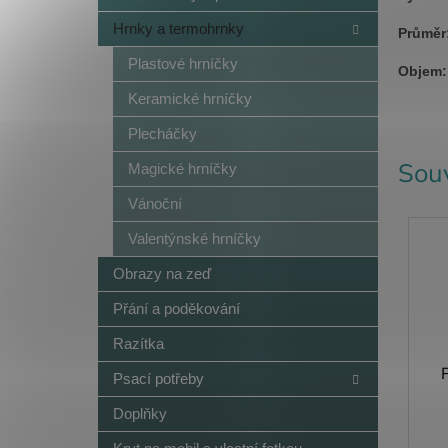
Hrnky a termohrnky
Průměr
Plastové hrníčky
Objem:
Keramické hrníčky
Plecháčky
Souv
Magické hrníčky
Vánoční
Valentýnské hrníčky
Obrazy na zeď
Přání a poděkování
Razítka
Psací potřeby
Doplňky