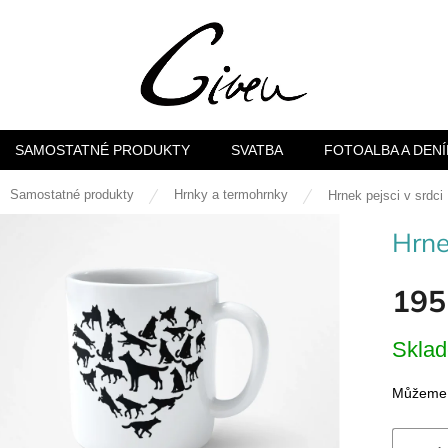
SAMOSTATNÉ PRODUKTY
SVATBA
FOTOALBA A DENÍ
ů
Samostatné produkty
Hrnky a termohrnky
Hrnek pejsci v srdci
Hrne
195
Měrná
Skla
cena:
Můžeme d