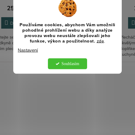
255 Kč
255 Kč
Do košíku
Do košíku
Používáme cookies, abychom Vám umožnili
pohodlné prohlížení webu a díky analýze
provozu webu neustále zlepšovali jeho
tejte se své budoucí
Plecháček s potiskem je
Plecháč
funkce, výkon a použitelnost.
zde
.
dkyně originálně s
skvělým dárkem i
skvělým
ím plecháčkem!
doplňkem do Vaší
doplňke
Nastavení
kuchyně i na cesty.
kuchyně
Souhlasím