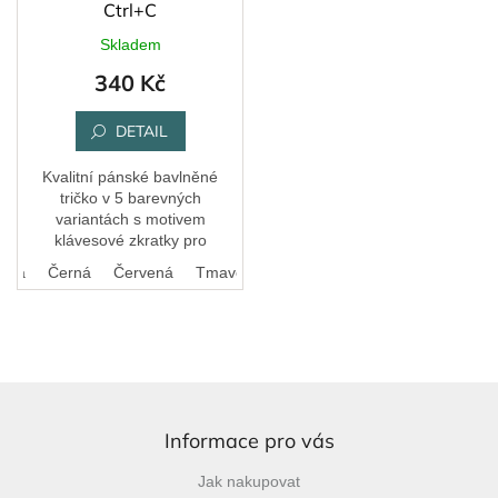
Ctrl+C
Skladem
340 Kč
DETAIL
Kvalitní pánské bavlněné
tričko v 5 barevných
variantách s motivem
klávesové zkratky pro
kopírování.
odrá
Černá
Červená
Tmavě šedý melír
Z
á
p
Informace pro vás
a
Jak nakupovat
t