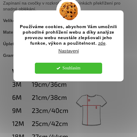
Zapínaní na cvočky v rozkroku. Na ramínkách překřížení pro
snadné oblékání.
Velikost:
3M, 6M, 9M, 12M, 18M
Používáme cookies, abychom Vám umožnili
Materiál:
96% česaná bavlna / 4% elastan
pohodlné prohlížení webu a díky analýze
provozu webu neustále zlepšovali jeho
funkce, výkon a použitelnost.
zde
.
Úplet:
hladký
Nastavení
2
Gramáž:
175 g/m
Souhlasím