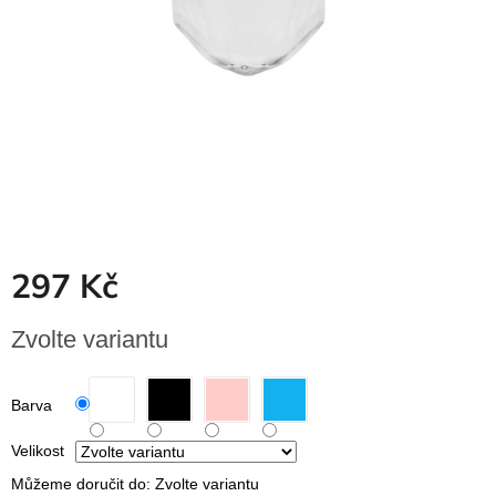
Dřevěné
dárkové
krabičky
Naše
krabičky
Pro
firmy
Halloween
Valentýn
297 Kč
Přihlášení
Měrná
Zvolte variantu
cena:
Barva
Velikost
Můžeme doručit do:
Zvolte variantu