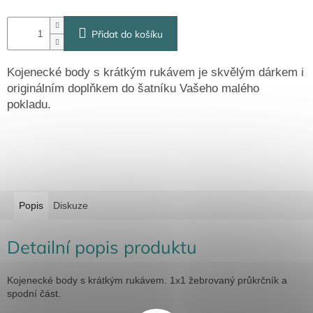
Přidat do košíku
Kojenecké body s krátkým rukávem je skvělým dárkem i
originálním doplňkem do šatníku Vašeho malého
pokladu.
Popis
Diskuze
Detailní popis produktu
Kojenecké body s krátkým rukávem. 1x1 žebrovaný průkrčník a
spodní část.