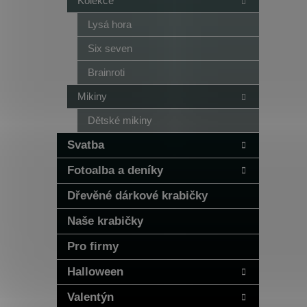
Kolekce
Lysá hora
Six seven
Brainroti
Mikiny
Dětské mikiny
Svatba
Fotoalba a deníky
Dřevěné dárkové krabičky
Naše krabičky
Pro firmy
Halloween
Valentýn