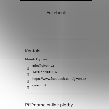
Facebook
Kontakt
Marek Byrtus
info
@
given.cz
+420777001137
https://www.facebook.com/given.cz
given.cz/
Přijímáme online platby