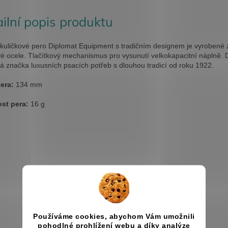
ilní popis produktu
í kuličkové pero Diplomat Equipment s tradičním designem je vyrobené z
é ocele. Tlačítkový mechanismus pro vysunutí velkokapacitní náplně. D
 značka luxusních psacích potřeb s dlouhou tradicí od roku 1922.
era:
134 mm
st pera:
16 g
Používáme cookies, abychom Vám umožnili
pohodlné prohlížení webu a díky analýze