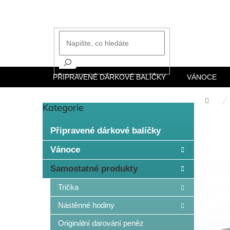
Přejít
na
obsah
PŘIPRAVENÉ DÁRKOVÉ BALÍČKY
VÁNOCE
Dom
Kategorie
Přeskočit
P
kategorie
o
Připravené dárkové balíčky
s
t
Vánoce
r
a
Samostatné produkty
n
Trička
n
í
Nástěnné hodiny
p
Originální darování peněz
a