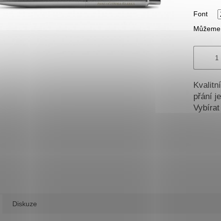
Font
Můžeme d
Kvalitn
přání j
Vybírat
Diskuze