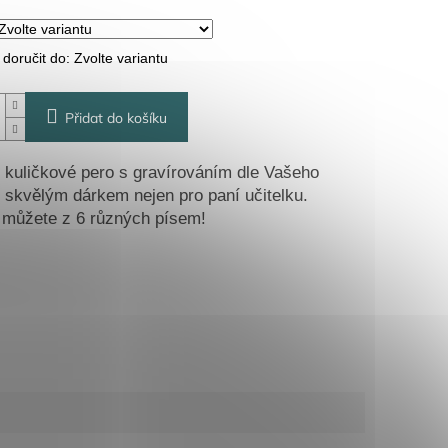
oručit do:
Zvolte variantu
Přidat do košíku
í kuličkové pero s gravírováním dle Vašeho
e skvělým dárkem nejen pro paní učitelku.
 můžete z 6 různých písem!