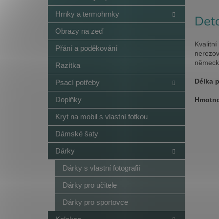
Hrnky a termohrnky
Deta
Obrazy na zeď
Kvalitn
Přání a poděkování
nerezov
německá
Razítka
Délka p
Psací potřeby
Doplňky
Hmotno
Kryt na mobil s vlastní fotkou
Dámské šaty
Dárky
Dárky s vlastní fotografií
Dárky pro učitele
Dárky pro sportovce