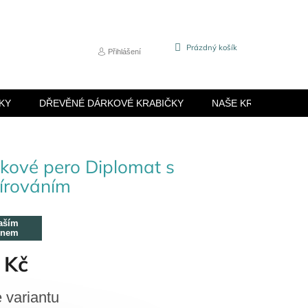
NÁKUPNÍ
Prázdný košík
Přihlášení
KOŠÍK
KY
DŘEVĚNÉ DÁRKOVÉ KRABIČKY
NAŠE KRABIČKY
čkové pero Diplomat s
írováním
aším
énem
 Kč
e variantu