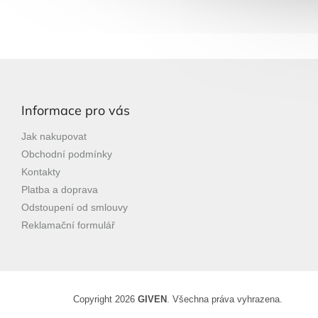
Z
á
p
Informace pro vás
a
t
Jak nakupovat
í
Obchodní podmínky
Kontakty
Platba a doprava
Odstoupení od smlouvy
Reklamační formulář
Copyright 2026
GIVEN
. Všechna práva vyhrazena.