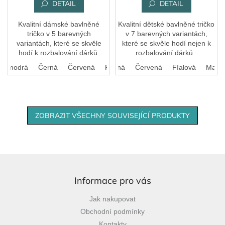
DETAIL
DETAIL
Kvalitní dámské bavlněné
Kvalitní dětské bavlněné tričko
tričko v 5 barevných
v 7 barevných variantách,
variantách, které se skvěle
které se skvěle hodí nejen k
hodí k rozbalování dárků.
rozbalování dárků.
ká modrá
Bílá
Černá
Královská modrá
Červená
Růžová
Černá
Červená
FIalová
Malin
ZOBRAZIT VŠECHNY SOUVISEJÍCÍ PRODUKTY
Z
á
p
Informace pro vás
a
Jak nakupovat
t
Obchodní podmínky
í
Kontakty