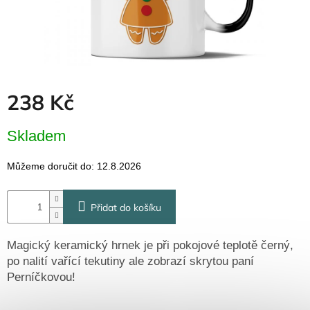
Dřevěné
dárkové
krabičky
Naše
krabičky
Pro
238 Kč
firmy
Halloween
Měrná
Skladem
cena:
Valentýn
Můžeme doručit do:
12.8.2026
Přihlášení
Přidat do košíku
Magický keramický hrnek je při pokojové teplotě černý,
po nalití vařící tekutiny ale zobrazí skrytou paní
Perníčkovou!