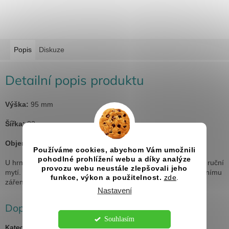
Popis
Diskuze
Detailní popis produktu
Výška:
95 mm
Šířka:
82 mm
Objem:
330 ml
Používáme cookies, abychom Vám umožnili
pohodlné prohlížení webu a díky analýze
U hrnků doporučujeme pro zachování dlouhé životnosti pouze ruční
provozu webu neustále zlepšovali jeho
mytí.
Hrnky taktéž není vhodné dlouhodobě vystavovat slunečnímu
funkce, výkon a použitelnost.
zde
.
záření.
Nastavení
Doplňkové parametry
Souhlasím
Kategorie
:
Hrnky a termohrnky