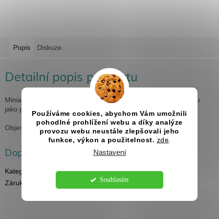
Popis
Diskuze
Detailní popis produktu
Miniaturní butylka, přesto plně funkční, s praktickou karabinkou
jako přívěsek na pohotovostní zásobu nezbytné medicíny
Používáme cookies, abychom Vám umožnili
pohodlné prohlížení webu a díky analýze
Objem 30ml.
provozu webu neustále zlepšovali jeho
funkce, výkon a použitelnost.
zde
.
Doplňkové parametry
Nastavení
Kategorie
:
Placatky s gravírováním
Souhlasím
Záruka
:
2 roky