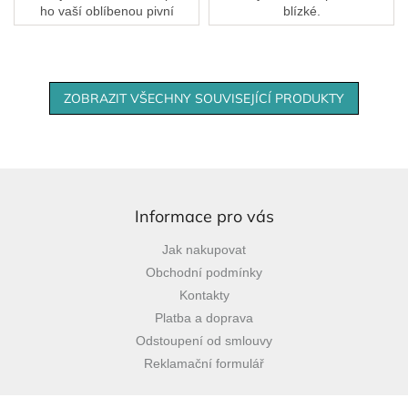
ho vaší oblíbenou pivní
blízké.
značkou!
ZOBRAZIT VŠECHNY SOUVISEJÍCÍ PRODUKTY
Z
á
p
Informace pro vás
a
Jak nakupovat
t
Obchodní podmínky
í
Kontakty
Platba a doprava
Odstoupení od smlouvy
Reklamační formulář