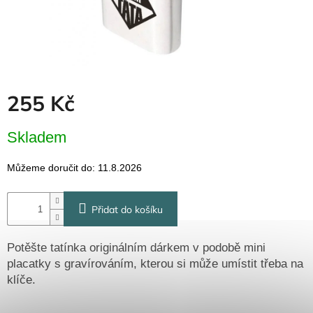
Dřevěné
dárkové
krabičky
Naše
krabičky
Pro
255 Kč
firmy
Halloween
Měrná
Skladem
cena:
Valentýn
Můžeme doručit do:
11.8.2026
Přihlášení
Přidat do košíku
Potěšte tatínka originálním dárkem v podobě mini
placatky s gravírováním, kterou si může umístit třeba na
klíče.