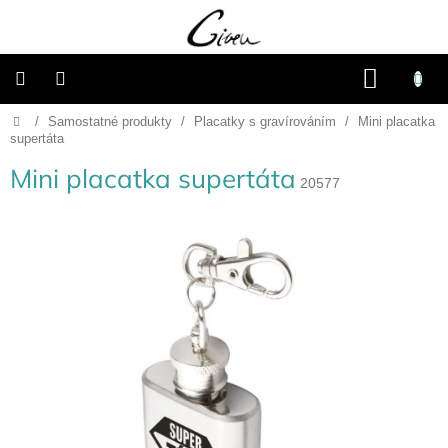
Přejít
na
obsah
NÁKU
KOŠÍK
Domů
/
Samostatné produkty
/
Placatky s gravírováním
/
Mini placatka
Připravené
dárkové
supertáta
balíčky
Mini placatka supertáta
20577
Vánoce
Samostatné
produkty
Svatba
Fotoalba
a
deníky