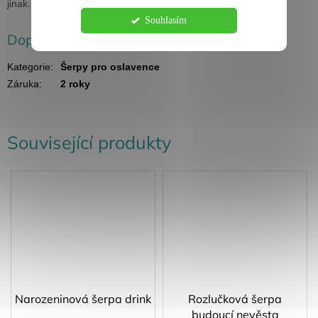
jinak.
Souhlasím
Doplňkové parametry
Kategorie
:
Šerpy pro oslavence
Záruka
:
2 roky
Související produkty
Narozeninová šerpa drink
Rozlučková šerpa
budoucí nevěsta