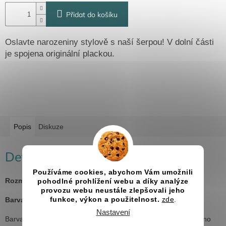
Přidat do košíku
Oslavte narozeniny stylově s naší šerpou! V dolní části
je spojena originální plackou.
Popis
Diskuze
Detailní popis produktu
Používáme cookies, abychom Vám umožnili
Rozměry:
200x10 cm
pohodlné prohlížení webu a díky analýze
provozu webu neustále zlepšovali jeho
Barva šerpy:
meruňková, zlatá, bílá, fuchsiová, růžová
funkce, výkon a použitelnost.
zde
.
Nastavení
Barva potisku jako na produktové fotografii, pokud není uvedeno