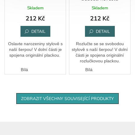
Skladem
Skladem
212 Kč
212 Kč
DETAIL
DETAIL
Oslavte narozeniny stylově s
Rozlučte se se svobodou
naší šerpou! V dolní části je
stylově s naší šerpou! V dolní
spojena originální plackou.
části je spojena originální
rozlučkovou plackou.
Bílá
Bílá
ZOBRAZIT VŠECHNY SOUVISEJÍCÍ PRODUKTY
Z
á