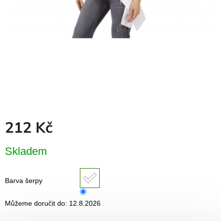
Dřevěné
dárkové
krabičky
Naše
krabičky
Pro
firmy
Halloween
Valentýn
212 Kč
Přihlášení
Měrná
Skladem
cena:
Barva šerpy
Můžeme doručit do:
12.8.2026