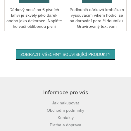
Dárkový nosič na 6 pivních
Podlouhlá dárková krabička s
láhví je skvělý jako dárek
vysouvacím víkem hodící se
anebo jako dekorace. Naplňte
na darování pera či doutníku.
ho vaší oblíbenou pivní
Gravírovaný text vám
značkou!
upravíme podle vašich
představ.
ZOBRAZIT VŠECHNY SOUVISEJÍCÍ PRODUKTY
Z
á
p
Informace pro vás
a
Jak nakupovat
t
Obchodní podmínky
í
Kontakty
Platba a doprava