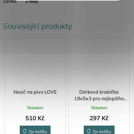
Záruka
:
2 roky
Související produkty
Nosič na pivo LOVE
Dárková krabička
19x5x3 pro nejlepšího
tatínka
Skladem
Skladem
510 Kč
297 Kč
Do košíku
Do košíku