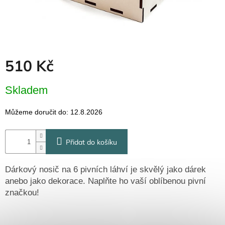
Dřevěné
dárkové
krabičky
Naše
krabičky
510 Kč
Pro
firmy
Měrná
Skladem
Halloween
cena:
Můžeme doručit do:
12.8.2026
Valentýn
Přidat do košíku
Přihlášení
Dárkový nosič na 6 pivních láhví je skvělý jako dárek
anebo jako dekorace. Naplňte ho vaší oblíbenou pivní
značkou!