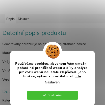
Popis
Diskuze
Detailní popis produktu
Gravírovaný obrázek je na obou delších stranách nosiče.
Materiál:
topol
Vnější rozměry nosiče:
236 x 249 x 168 mm
Používáme cookies, abychom Vám umožnili
pohodlné prohlížení webu a díky analýze
Vnitřní rozměry jedné přihrádky na láhev:
75 x 75 mm
provozu webu neustále zlepšovali jeho
funkce, výkon a použitelnost.
zde
.
Vyrobeno v ČR
Nastavení
Doplňkové parametry
Souhlasím
Kategorie
:
Dřevěné dárkové krabičky