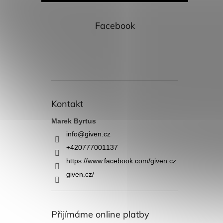
Facebook
Kontakt
Marek Byrtus
info
@
given.cz
+420777001137
https://www.facebook.com/given.cz
given.cz/
Přijímáme online platby