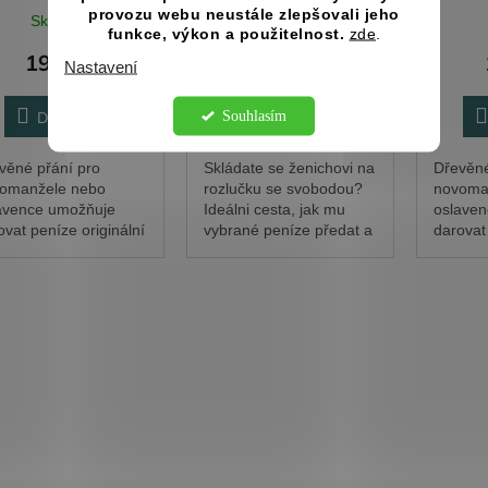
provozu webu neustále zlepšovali jeho
Skladem
Skladem
funkce, výkon a použitelnost.
zde
.
196 Kč
196 Kč
Nastavení
Souhlasím
Do košíku
Do košíku
věné přání pro
Skládate se ženichovi na
Dřevěné
omanžele nebo
rozlučku se svobodou?
novoma
avence umožňuje
Ideálni cesta, jak mu
oslave
ovat peníze originální
vybrané peníze předat a
darovat 
tou. Bankovky se
přitom darovat něco na
cestou.
ují do ruličky a
památku. Originální
srolují 
chytí provázkem nebo
dárek na rozlučku se
přichyt
žkou (není součástí...
svobodou ženich...
stužkou 