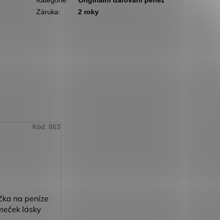
Kategorie
:
Originální darování peněz
Záruka
:
2 roky
Kód:
863
čka na peníze
eček lásky