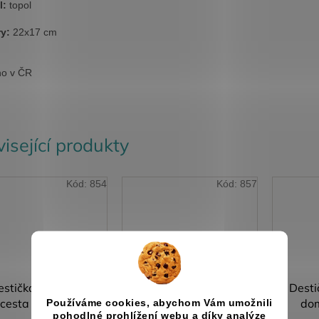
l:
topol
y:
22x17 cm
no v ČR
isející produkty
Kód:
854
Kód:
857
estička na peníze
Destička na peníze či
Desti
cesta letadlem
poukaz game over
dom
Používáme cookies, abychom Vám umožnili
pohodlné prohlížení webu a díky analýze