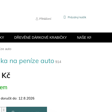
NÁKUPNÍ
Prázdný košík
Přihlášení
KOŠÍK
KY
DŘEVĚNÉ DÁRKOVÉ KRABIČKY
NAŠE KRABIČKY
íze auto
ka na peníze auto
914
 Kč
dem
oručit do:
12.8.2026