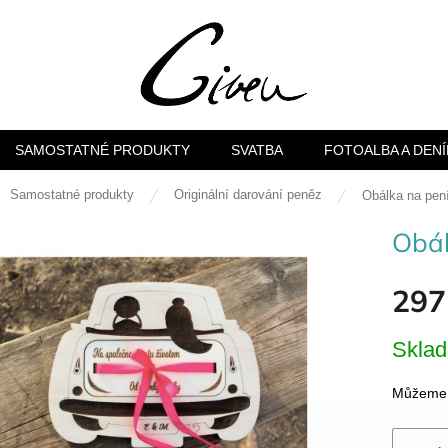
SAMOSTATNÉ PRODUKTY
SVATBA
FOTOALBA A DENÍ
ů
Samostatné produkty
Originální darování peněz
Obálka na pen
Obál
297
Měrná
Skla
cena:
Můžeme d