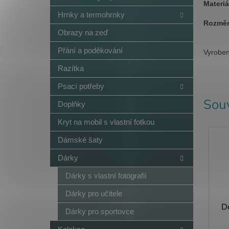
Materiá
Hrnky a termohrnky
Rozměr
Obrazy na zeď
Přání a poděkování
Vyrobe
Razítka
Psací potřeby
Souv
Doplňky
Kryt na mobil s vlastní fotkou
Dámské šaty
Dárky
Dárky s vlastní fotografií
Dárky pro učitele
D
Dárky pro sportovce