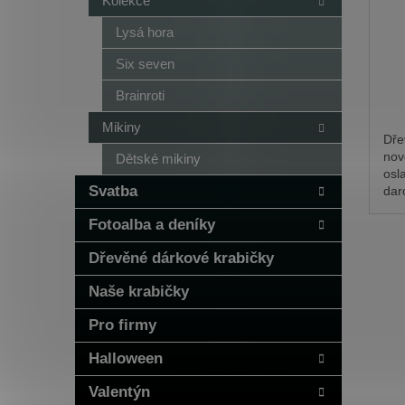
Kolekce
Lysá hora
Six seven
Brainroti
Mikiny
Dře
nov
Dětské mikiny
osl
Svatba
dar
ces
Fotoalba a deníky
srol
při
Dřevěné dárkové krabičky
stu
Naše krabičky
Pro firmy
Halloween
Valentýn