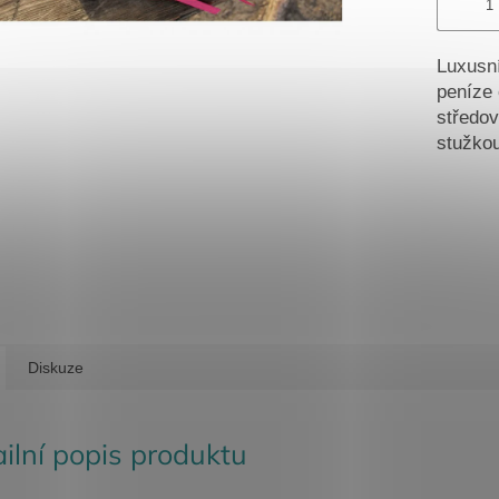
Luxusn
peníze 
středov
stužko
Diskuze
ilní popis produktu