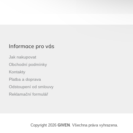
Z
á
p
Informace pro vás
a
t
Jak nakupovat
í
Obchodní podmínky
Kontakty
Platba a doprava
Odstoupení od smlouvy
Reklamační formulář
Copyright 2026
GIVEN
. Všechna práva vyhrazena.