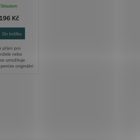
Skladem
196 Kč
Do košíku
 přání pro
nžele nebo
nce umožňuje
peníze originální
 Bankovky se
do ruličky a
í provázkem nebo
(není součástí...