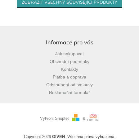
ZOBRAZIT VŠECHNY SOUVISEJÍCÍ PRODUKTY
Z
á
p
Informace pro vás
a
Jak nakupovat
t
Obchodní podmínky
í
Kontakty
Platba a doprava
Odstoupení od smlouvy
Reklamační formulář
Vytvořil Shoptet
&
Copyright 2026
GIVEN
. Všechna práva vyhrazena.