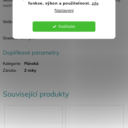
funkce, výkon a použitelnost.
zde
.
melír" - 85 % bavlna, 15 % viskóza), silikonová úprava
Nastavení
Velikosti:
XS - 5XL
Souhlasím
Gramáž:
160 g/m²
Doplňkové parametry
Kategorie
:
Pánská
Záruka
:
2 roky
Související produkty