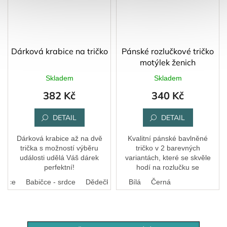
Dárková krabice na tričko
Pánské rozlučkové tričko
motýlek ženich
Skladem
Skladem
382 Kč
340 Kč
DETAIL
DETAIL
Dárková krabice až na dvě
Kvalitní pánské bavlněné
trička s možností výběru
tričko v 2 barevných
události udělá Váš dárek
variantách, které se skvěle
perfektní!
hodí na rozlučku se
svobodou.
 srdce
Babičce - srdce
Dědečkovi - srdce
Bílá
Černá
Vzor z trička (gravírov