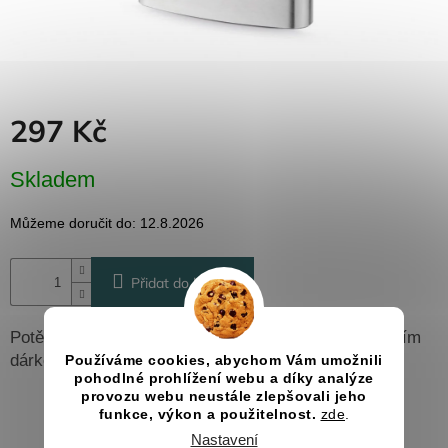
Dřevěné
dárkové
krabičky
Naše
krabičky
297 Kč
Pro
firmy
Měrná
Skladem
Halloween
cena:
Můžeme doručit do:
12.8.2026
Valentýn
Přidat do košíku
Přihlášení
Potěšte sebe nebo kamaráda či kamarádku originálním
dárkem v podobě placatky s gravírováním.
Používáme cookies, abychom Vám umožnili
pohodlné prohlížení webu a díky analýze
provozu webu neustále zlepšovali jeho
funkce, výkon a použitelnost.
zde
.
Nastavení