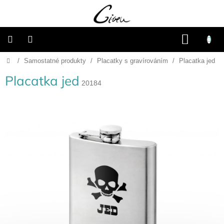
Přejít
na
obsah
NÁKU
KOŠÍK
Domů
/
Samostatné produkty
/
Placatky s gravírováním
/
Placatka jed
Připravené
dárkové
balíčky
Placatka jed
20184
Vánoce
Samostatné
produkty
Svatba
Fotoalba
a
deníky