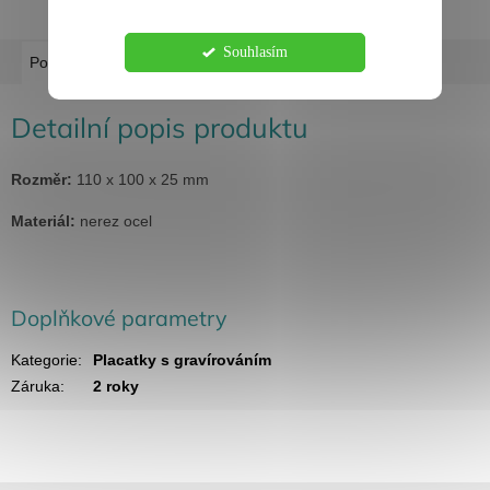
Souhlasím
Popis
Diskuze
Detailní popis produktu
Rozměr:
110 x 100 x 25 mm
Materiál:
nerez ocel
Doplňkové parametry
Kategorie
:
Placatky s gravírováním
Záruka
:
2 roky