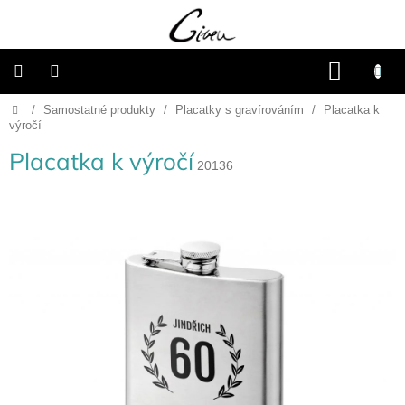
Přejít
na
obsah
NÁKU
KOŠÍK
Domů
/
Samostatné produkty
/
Placatky s gravírováním
/
Placatka k
Připravené
dárkové
výročí
balíčky
Placatka k výročí
20136
Vánoce
Samostatné
produkty
Svatba
Fotoalba
a
deníky