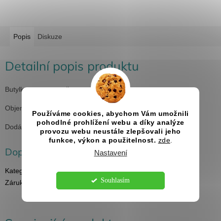
Popis
Diskuze
Detailní popis produktu
Butylka z nerez oceli.
Objem 180 ml.
Používáme cookies, abychom Vám umožnili
pohodlné prohlížení webu a díky analýze
Dodávána v krabičce.
provozu webu neustále zlepšovali jeho
funkce, výkon a použitelnost.
zde
.
Doplňkové parametry
Nastavení
Kategorie
:
Placatky s gravírováním
Souhlasím
Záruka
:
2 roky