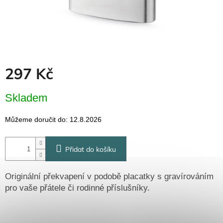
Dřevěné
dárkové
krabičky
Naše
krabičky
Pro
297 Kč
firmy
Halloween
Měrná
Skladem
cena:
Valentýn
Můžeme doručit do:
12.8.2026
Přihlášení
Přidat do košíku
Originální překvapení v podobě placatky s gravírováním
pro vaše přátele či rodinné příslušníky.