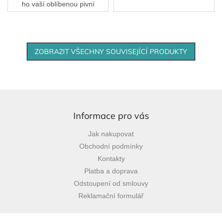
ho vaší oblíbenou pivní
značkou!
ZOBRAZIT VŠECHNY SOUVISEJÍCÍ PRODUKTY
Z
á
p
Informace pro vás
a
Jak nakupovat
t
Obchodní podmínky
í
Kontakty
Platba a doprava
Odstoupení od smlouvy
Reklamační formulář