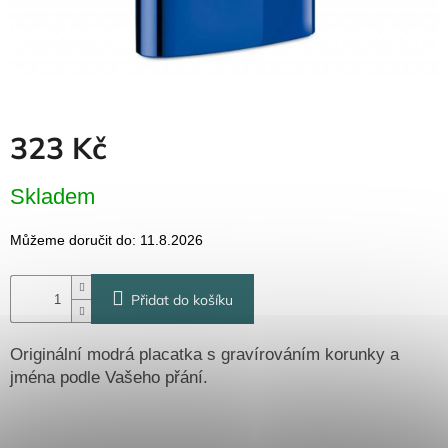
Dřevěné
dárkové
krabičky
Naše
krabičky
Pro
323 Kč
firmy
Halloween
Měrná
Skladem
cena:
Valentýn
Můžeme doručit do:
11.8.2026
Přihlášení
Přidat do košíku
Originální modrá placatka s gravírováním korunky a
jména podle Vašeho přání.