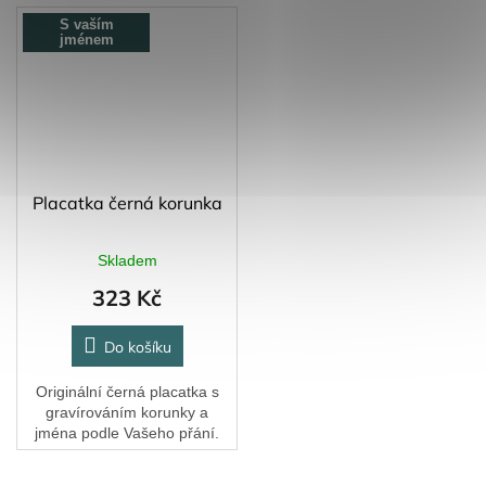
S vaším
jménem
Placatka černá korunka
Skladem
323 Kč
Do košíku
Originální černá placatka s
gravírováním korunky a
jména podle Vašeho přání.