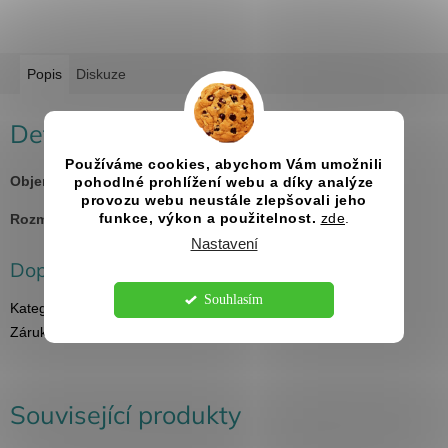
Popis
Diskuze
Detailní popis produktu
Používáme cookies, abychom Vám umožnili
Objem:
175 ml
pohodlné prohlížení webu a díky analýze
provozu webu neustále zlepšovali jeho
Rozměry:
93 x 110 x 22 cm
funkce, výkon a použitelnost.
zde
.
Nastavení
Doplňkové parametry
Souhlasím
Kategorie
:
Placatky s gravírováním
Záruka
:
2 roky
Související produkty