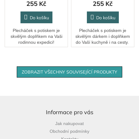
255 Kč
255 Kč
Do košíku
Do košíku
Plecháček s potiskem je
Plecháček s potiskem je
skvělým doplňkem na Vaši
skvělým dárkem i doplňkem
rodinnou expedici!
do Vaší kuchyně i na cesty.
ZOBRAZIT VŠECHNY SOUVISEJÍCÍ PRODUKTY
Z
á
p
Informace pro vás
a
Jak nakupovat
t
Obchodní podmínky
í
Kontakty