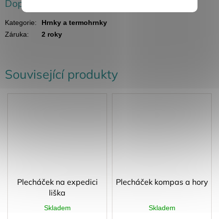
Doplňkové parametry
Kategorie
:
Hrnky a termohrnky
Záruka
:
2 roky
Související produkty
Plecháček na expedici
Plecháček kompas a hory
liška
Skladem
Skladem