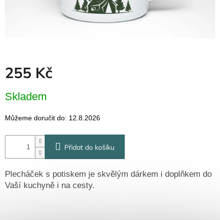
Dřevěné
dárkové
krabičky
Naše
krabičky
Pro
255 Kč
firmy
Halloween
Měrná
Skladem
cena:
Valentýn
Můžeme doručit do:
12.8.2026
Přihlášení
Přidat do košíku
Plecháček s potiskem je skvělým dárkem i doplňkem do
Vaší kuchyně i na cesty.