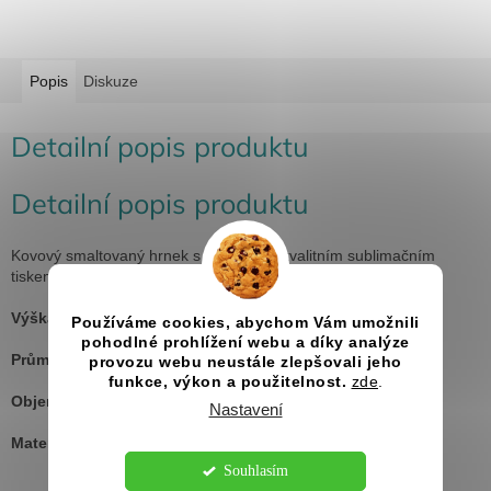
Popis
Diskuze
Detailní popis produktu
Detailní popis produktu
Kovový smaltovaný hrnek s uchem a s kvalitním sublimačním
tiskem.
Výška:
80 mm
Používáme cookies, abychom Vám umožnili
pohodlné prohlížení webu a díky analýze
Průměr:
87 mm
provozu webu neustále zlepšovali jeho
funkce, výkon a použitelnost.
zde
.
Objem:
300 ml
Nastavení
Materiál:
kov
Souhlasím