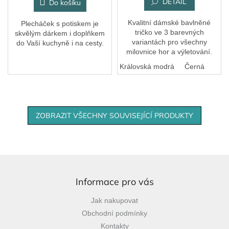
DETAIL
Do košíku
Kvalitní dámské bavlněné
Plecháček s potiskem je
tričko ve 3 barevných
skvělým dárkem i doplňkem
variantách pro všechny
do Vaší kuchyně i na cesty.
milovnice hor a výletování.
Bílá
Královská modrá
Černá
ZOBRAZIT VŠECHNY SOUVISEJÍCÍ PRODUKTY
Z
á
p
Informace pro vás
a
Jak nakupovat
t
Obchodní podmínky
í
Kontakty