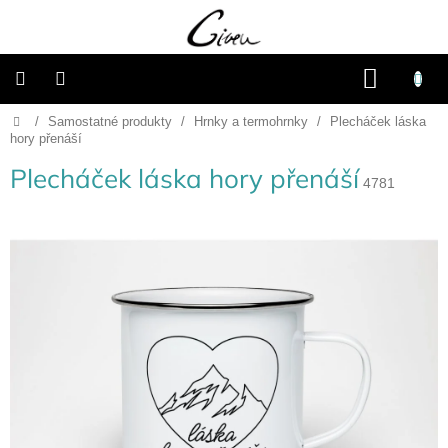
Přejít
na
obsah
NÁKU
KOŠÍK
Domů
/
Samostatné produkty
/
Hrnky a termohrnky
/
Plecháček láska
Připravené
dárkové
hory přenáší
balíčky
Plecháček láska hory přenáší
4781
Vánoce
Samostatné
produkty
Svatba
Fotoalba
a
deníky