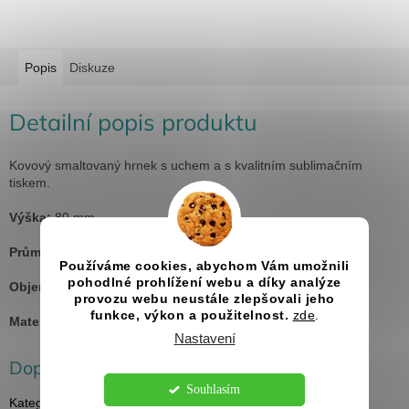
Popis
Diskuze
Detailní popis produktu
Kovový smaltovaný hrnek s uchem a s kvalitním sublimačním
tiskem.
Výška:
80 mm
Průměr:
87 mm
Používáme cookies, abychom Vám umožnili
pohodlné prohlížení webu a díky analýze
Objem:
300 ml
provozu webu neustále zlepšovali jeho
funkce, výkon a použitelnost.
zde
.
Materiál:
kov
Nastavení
Doplňkové parametry
Souhlasím
Kategorie
:
Hrnky a termohrnky