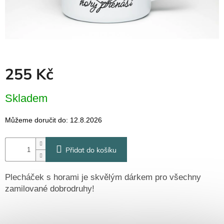
Dřevěné
dárkové
krabičky
Naše
krabičky
Pro
255 Kč
firmy
Halloween
Měrná
Skladem
cena:
Valentýn
Můžeme doručit do:
12.8.2026
Přihlášení
Přidat do košíku
Plecháček s horami je skvělým dárkem pro všechny
zamilované dobrodruhy!