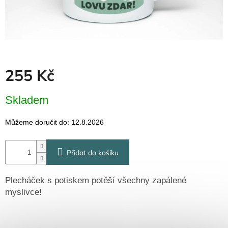
Dřevěné
dárkové
krabičky
Naše
krabičky
Pro
255 Kč
firmy
Halloween
Měrná
Skladem
cena:
Valentýn
Můžeme doručit do:
12.8.2026
Přihlášení
Přidat do košíku
Plecháček s potiskem potěší všechny zapálené
myslivce!