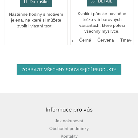
DETAIL
Do košíku
Kvalitní pánské bavlněné
Nástěnné hodiny s motivem
tričko v 5 barevných
jelena, na které si můžete
variantách, které potěší
zvolit i vlastní text.
všechny myslivce.
Bílá
Královská modrá
Černá
Červená
Tmavě še
ZOBRAZIT VŠECHNY SOUVISEJÍCÍ PRODUKTY
Z
á
p
Informace pro vás
a
Jak nakupovat
t
Obchodní podmínky
í
Kontakty