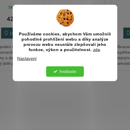
Skladem
Skladem
425 Kč
127 Kč
Do košíku
Do košíku
Používáme cookies, abychom Vám umožnili
pohodlné prohlížení webu a díky analýze
provozu webu neustále zlepšovali jeho
ginální dárek pro
Vařečka je skvělým
Obraceč
funkce, výkon a použitelnost.
zde
.
omanžele s jejich
doplňkem k prkénku se
doplňke
ny a datem svatby,
stejným motivem i jako
stejným
Nastavení
ý jistě potěší a
samostatný dárek pro
samosta
veň je i praktický.
všechny, kdo rádi vaří.
maminky
Souhlasím
Hodí se jak k Valentýnu,
tatínky 
tak při změně textu i
kdo rádi
například mamince k...
upravím