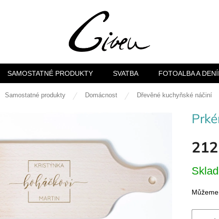
SAMOSTATNÉ PRODUKTY
SVATBA
FOTOALBA A DENÍ
ů
Samostatné produkty
Domácnost
Dřevěné kuchyňské náčiní
Prké
212
Měrná
Skla
cena:
Můžeme d