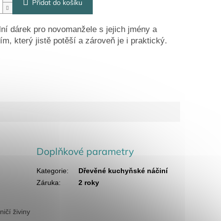
Přidat do košíku
lní dárek pro novomanžele s jejich jmény a
ím, který jistě potěší a zároveň je i praktický.
Doplňkové parametry
Kategorie
:
Dřevěné kuchyňské náčiní
Záruka
:
2 roky
ičí živiny