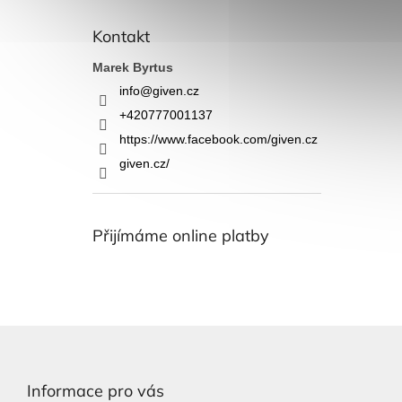
Kontakt
Marek Byrtus
info
@
given.cz
+420777001137
https://www.facebook.com/given.cz
given.cz/
Přijímáme online platby
Z
á
p
Informace pro vás
a