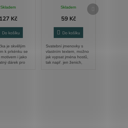
květiny
Další
Skladem
Skladem
produkt
127 Kč
59 Kč
Do košíku
Do košíku
ka je skvělým
Svatební jmenovky s
m k prkénku se
vlastním textem, možno
 motivem i jako
jak vypsat jména hostů,
tný dárek pro
tak např. jen ženich,
, babičky,
nevěsta, svědek apod.
a všechny další,
Jmenovka může sloužit i
 vaří. Text
jako podtácek, takže je i
 podle přání.
milým dárkem pro...