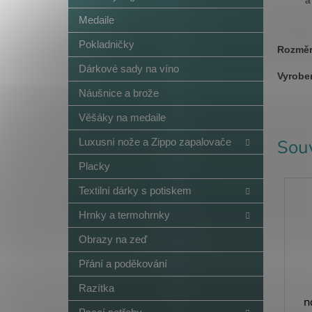
Medaile
Pokladničky
Rozmě
Dárkové sady na víno
Vyrobe
Náušnice a brože
Věšáky na medaile
Souv
Luxusní nože a Zippo zapalovače
Placky
Textilní dárky s potiskem
Hrnky a termohrnky
Obrazy na zeď
Přání a poděkování
Razítka
n