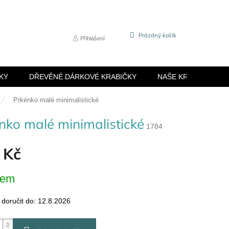
NÁKUPNÍ
Prázdný košík
Přihlášení
KOŠÍK
KY
DŘEVĚNÉ DÁRKOVÉ KRABIČKY
NAŠE KRABIČKY
Prkénko malé minimalistické
nko malé minimalistické
1784
 Kč
dem
oručit do:
12.8.2026