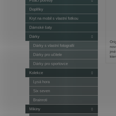
Psací potřeby
Doplňky
Kryt na mobil s vlastní fotkou
Dámské šaty
Dárky
Ori
Dárky s vlastní fotografií
nov
jmé
Dárky pro učitele
kter
záro
Dárky pro sportovce
Kolekce
Lysá hora
Six seven
Brainroti
Mikiny