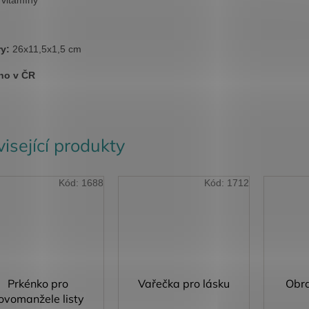
ry:
26x11,5x1,5 cm
no v ČR
isející produkty
Kód:
1688
Kód:
1712
Prkénko pro
Vařečka pro lásku
Obra
ovomanžele listy