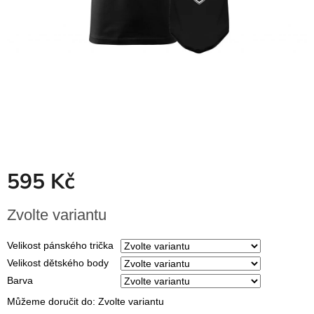
Dřevěné
dárkové
krabičky
Naše
krabičky
Pro
firmy
Halloween
Valentýn
595 Kč
Přihlášení
Měrná
Zvolte variantu
cena:
Velikost pánského trička
Velikost dětského body
Barva
Můžeme doručit do:
Zvolte variantu