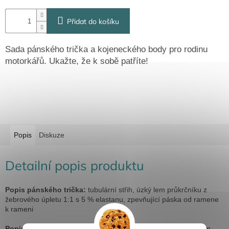
Přidat do košíku
Sada pánského trička a kojeneckého body pro rodinu
motorkářů. Ukažte, že k sobě patříte!
Popis
Diskuze
Detailní popis produktu
Popis pánského trička:
tubulární střih, úzký lem průkrčníku z
žebrového úpletu 1:1 s 5 % elastanu, zpevňující páska od ramene
k rameni
Popis kojeneckého body:
k
ojenecké body s krátkým rukávem,