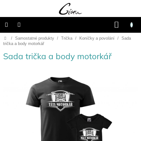
Přejít
na
obsah
NÁKU
KOŠÍK
Domů
/
Samostatné produkty
/
Trička
/
Koníčky a povolání
/
Sada
Připravené
dárkové
trička a body motorkář
balíčky
Sada trička a body motorkář
Vánoce
Samostatné
produkty
Svatba
Fotoalba
a
deníky