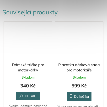
Související produkty
Dámské tričko pro
Placatka dárková sada
motorkářky
pro motorkáře
Skladem
Skladem
340 Kč
599 Kč
DETAIL
Do košíku
Kvalitní dámské bavlněné
Souprava nerezové placatky,