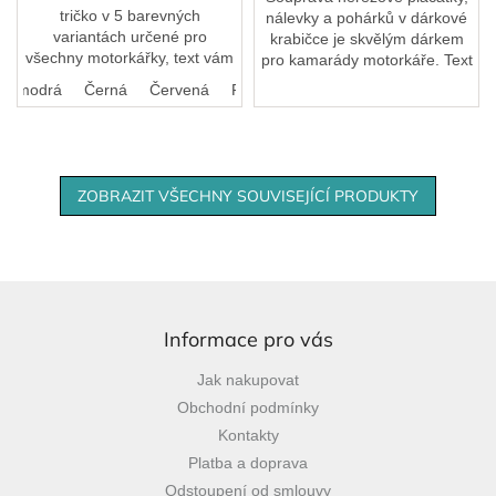
tričko v 5 barevných
nálevky a pohárků v dárkové
variantách určené pro
krabičce je skvělým dárkem
všechny motorkářky, text vám
pro kamarády motorkáře. Text
upravíme podle vašich
vám upravíme podle vašich
ká modrá
Černá
Červená
Růžová
představ.
představ.
ZOBRAZIT VŠECHNY SOUVISEJÍCÍ PRODUKTY
Z
á
p
Informace pro vás
a
Jak nakupovat
t
Obchodní podmínky
í
Kontakty
Platba a doprava
Odstoupení od smlouvy