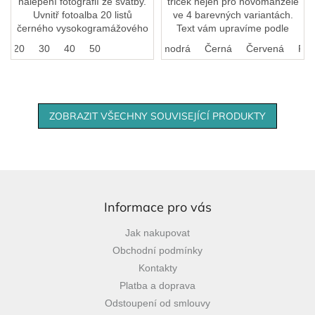
nalepení fotografií ze svatby.
triček nejen pro novomanžele
Uvnitř fotoalba 20 listů
ve 4 barevných variantách.
černého vysokogramážového
Text vám upravíme podle
fotokartonu.
vašeho přání.
20
30
40
Bílá
50
Královská modrá
Černá
Červená
FIa
ZOBRAZIT VŠECHNY SOUVISEJÍCÍ PRODUKTY
Z
á
p
Informace pro vás
a
Jak nakupovat
t
Obchodní podmínky
í
Kontakty
Platba a doprava
Odstoupení od smlouvy