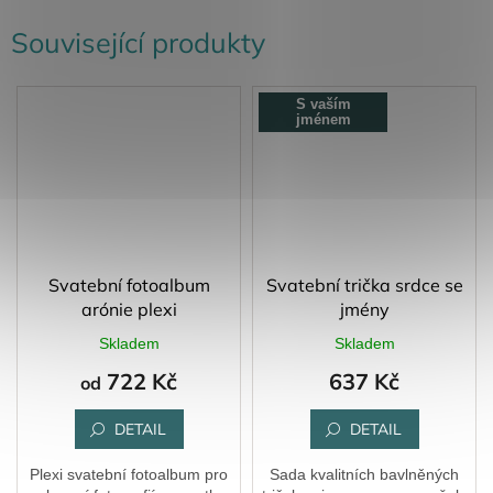
Související produkty
S vaším
jménem
Svatební fotoalbum
Svatební trička srdce se
arónie plexi
jmény
Skladem
Skladem
722 Kč
637 Kč
od
DETAIL
DETAIL
Plexi svatební fotoalbum pro
Sada kvalitních bavlněných