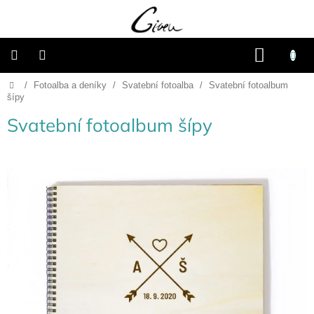
Přejít
na
obsah
NÁKU
KOŠÍK
Domů
/
Fotoalba a deníky
/
Svatební fotoalba
/
Svatební fotoalbum
Připravené
dárkové
šípy
balíčky
Svatební fotoalbum šípy
Vánoce
Samostatné
produkty
Svatba
Fotoalba
a
deníky