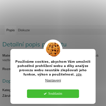
Popis
Diskuze
Detailní popis produktu
Materiál:
topol, uvnitř 20 listů fotokartonu v černé barvě, kovová
vazba
Používáme cookies, abychom Vám umožnili
pohodlné prohlížení webu a díky analýze
Rozměry:
A4
provozu webu neustále zlepšovali jeho
funkce, výkon a použitelnost.
zde
.
Doplňkové parametry
Nastavení
Kategorie
:
Svatební fotoalba
Souhlasím
Záruka
:
2 roky