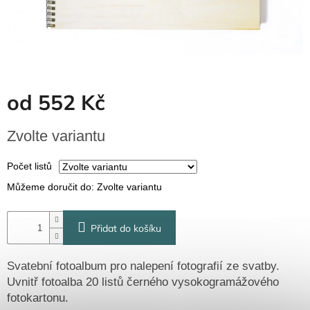
Dřevěné
dárkové
krabičky
Naše
krabičky
Pro
od
552 Kč
firmy
Halloween
Měrná
Zvolte variantu
cena:
Valentýn
Počet listů
Můžeme doručit do:
Zvolte variantu
Přihlášení
Přidat do košíku
Svatební fotoalbum pro nalepení fotografií ze svatby.
Uvnitř fotoalba 20 listů černého vysokogramážového
fotokartonu.