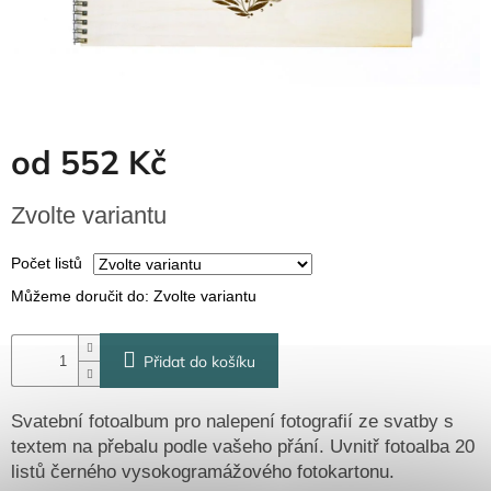
Dřevěné
dárkové
krabičky
Naše
krabičky
Pro
od
552 Kč
firmy
Halloween
Měrná
Zvolte variantu
cena:
Valentýn
Počet listů
Můžeme doručit do:
Zvolte variantu
Přihlášení
Přidat do košíku
Svatební fotoalbum pro nalepení fotografií ze svatby s
textem na přebalu podle vašeho přání. Uvnitř fotoalba 20
listů černého vysokogramážového fotokartonu.