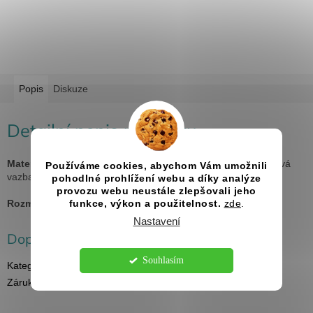
Popis
Diskuze
Detailní popis produktu
Materiál:
topol, uvnitř 20 listů fotokartonu v černé barvě, kovová
Používáme cookies, abychom Vám umožnili
vazba
pohodlné prohlížení webu a díky analýze
provozu webu neustále zlepšovali jeho
Rozměry:
A4
funkce, výkon a použitelnost.
zde
.
Nastavení
Doplňkové parametry
Souhlasím
Kategorie
:
Svatební fotoalba
Záruka
:
2 roky