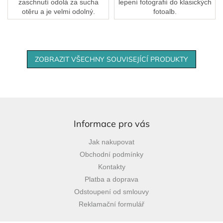
zaschnutí odolá za sucha
lepení fotografií do klasických
otěru a je velmi odolný.
fotoalb.
ZOBRAZIT VŠECHNY SOUVISEJÍCÍ PRODUKTY
Z
á
p
Informace pro vás
a
Jak nakupovat
t
Obchodní podmínky
í
Kontakty
Platba a doprava
Odstoupení od smlouvy
Reklamační formulář