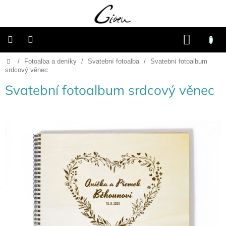
Přejít
na
obsah
NÁKU
KOŠÍK
Domů
/
Fotoalba a deníky
/
Svatební fotoalba
/
Svatební fotoalbum
Připravené
dárkové
srdcový věnec
balíčky
Svatební fotoalbum srdcový věnec
Vánoce
Samostatné
produkty
Svatba
Fotoalba
a
deníky