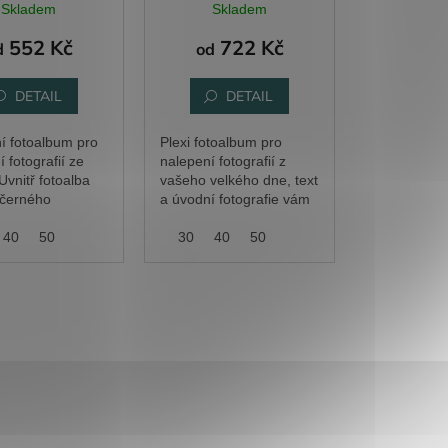
Skladem
Skladem
552 Kč
722 Kč
d
od
DETAIL
DETAIL
í fotoalbum pro
Plexi fotoalbum pro
 fotografií ze
nalepení fotografií z
Uvnitř fotoalba
vašeho velkého dne, text
 černého
a úvodní fotografie vám
gramážového
upravíme podle přání.
tonu.
40
50
20
Uvnitř fotoalba je 20 listů
30
40
50
černého
vysokogramážového...