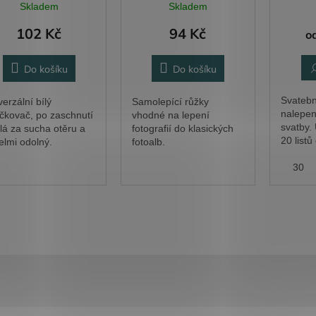
Skladem
Skladem
102 Kč
94 Kč
o
Do košíku
Do košíku
Svatebn
verzální bílý
Samolepící růžky
nalepení
čkovač, po zaschnutí
vhodné na lepení
svatby. 
lá za sucha otěru a
fotografií do klasických
20 listů
velmi odolný.
fotoalb.
vysoko
20
fotokar
30