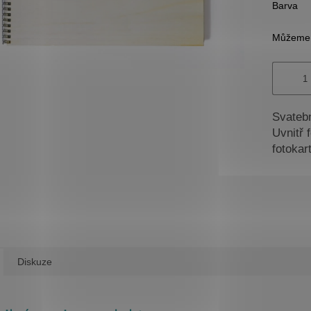
Barva
Můžeme d
Svatebn
Uvnitř 
fotokar
Diskuze