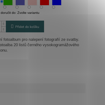
oručit do:
Zvolte variantu
Přidat do košíku
í fotoalbum pro nalepení fotografií ze svatby.
fotoalba 20 listů černého vysokogramážového
tonu.