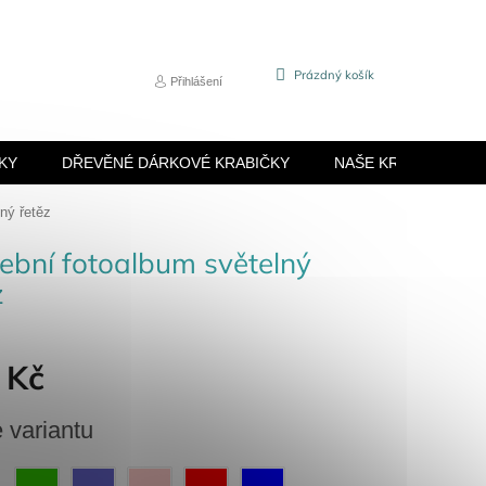
NÁKUPNÍ
Prázdný košík
Přihlášení
KOŠÍK
KY
DŘEVĚNÉ DÁRKOVÉ KRABIČKY
NAŠE KRABIČKY
ný řetěz
ební fotoalbum světelný
z
 Kč
e variantu