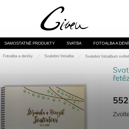
SAMOSTATNÉ PRODUKTY
SVATBA
FOTOALBA A DENÍ
ů
Fotoalba a deníky
Svatební fotoalba
Svatební fotoalbum světel
Svat
řetě
552
Měrná
Zvolt
cena: