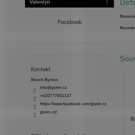
Deta
Valentýn
Materiá
Facebook
Rozměr
Souv
Kontakt
Marek Byrtus
info
@
given.cz
+420777001137
https://www.facebook.com/given.cz
given.cz/
Bí