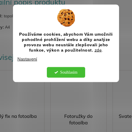
ilní popis produktu
l:
topol, uvnitř 20 listů fotokartonu v černé barvě, kovová vazba
y:
A4
Používáme cookies, abychom Vám umožnili
pohodlné prohlížení webu a díky analýze
provozu webu neustále zlepšovali jeho
funkce, výkon a použitelnost.
zde
.
isející produkty
Nastavení
Souhlasím
Kód:
2426
Kód:
2372
lý fix na fotoalba
Fotoružky do
Svate
fotoalba