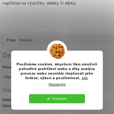
například na výslužky, obálky či dárky.
Popis
Diskuze
Detailní popis produktu
Používáme cookies, abychom Vám umožnili
Průměr:
5 cm
pohodlné prohlížení webu a díky analýze
provozu webu neustále zlepšovali jeho
Objednávky pouze od
10 ks
nálepek.
funkce, výkon a použitelnost.
zde
.
Nastavení
Doplňkové parametry
Souhlasím
Kategorie
:
Svatební samolepky
Záruka
:
2 roky