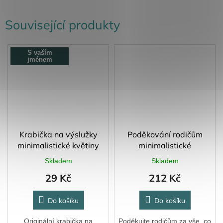
Související produkty
S vaším
jménem
Krabička na výslužky
Poděkování rodičům
minimalistické květiny
minimalistické
Skladem
Skladem
29 Kč
212 Kč
Do košíku
Do košíku
Originální krabička na
Poděkujte rodičům za vše, co