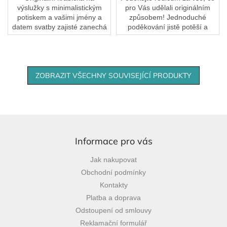
výslužky s minimalistickým
pro Vás udělali originálním
potiskem a vašimi jmény a
způsobem! Jednoduché
datem svatby zajisté zanechá
poděkování jistě potěší a
u hostů velký dojem, zároveň
zůstane jim jako krásná
jim tak můžete poděkovat, že
památka.
byli u vašeho...
ZOBRAZIT VŠECHNY SOUVISEJÍCÍ PRODUKTY
Z
á
p
Informace pro vás
a
Jak nakupovat
t
Obchodní podmínky
í
Kontakty
Platba a doprava
Odstoupení od smlouvy
Reklamační formulář