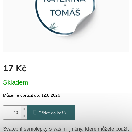
Dřevěné
dárkové
krabičky
Naše
krabičky
Pro
firmy
Halloween
17 Kč
Valentýn
Měrná
Skladem
cena:
Přihlášení
Můžeme doručit do:
12.8.2026
Přidat do košíku
Svatební samolepky s vašimi jmény, které můžete použít